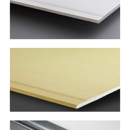
SINIAT
AquaBoard
SINIAT