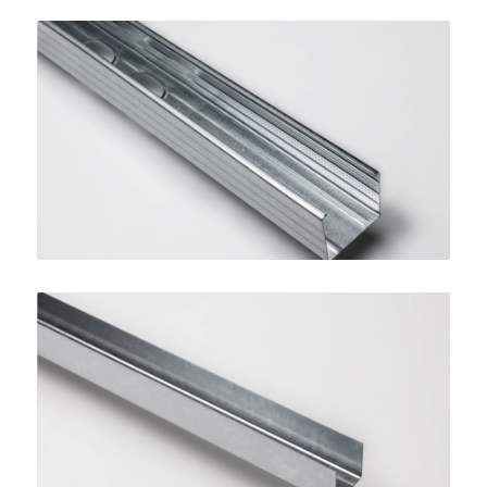
Montante STANDARD 50
SINIAT
Guida per Controsoffitti
SINIAT