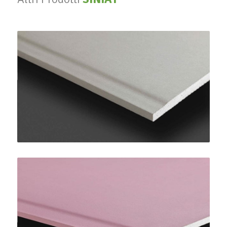
PregyPlac Plus BA13
SINIAT
PregyFlam A1 BA15
SINIAT