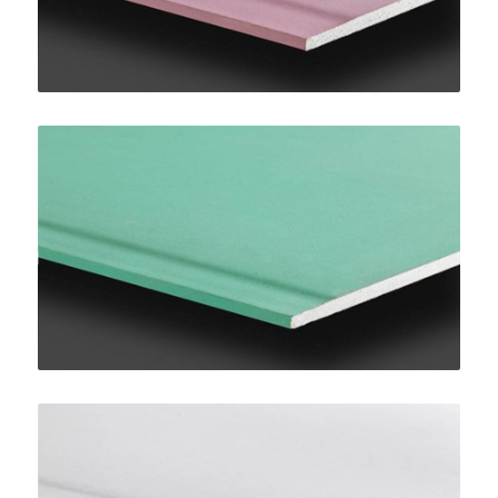
Pregydro H2 BA13
SINIAT
LaDura Plus BA13