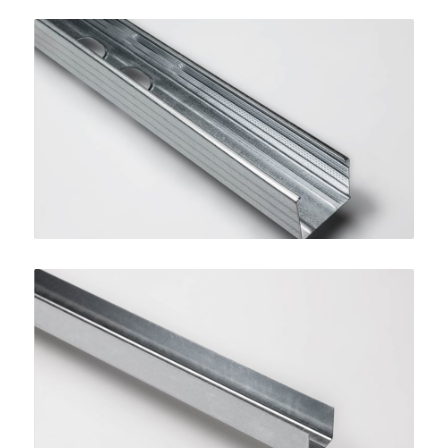
Montante STANDARD 50
SINIAT
Guida per Controsoffitti
SINIAT