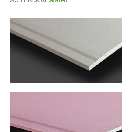
PregyPlac Plus BA13
SINIAT
PregyFlam A1 BA15
SINIAT