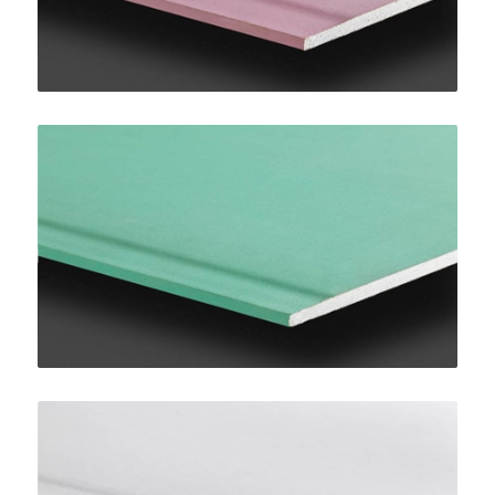
Pregydro H2 BA13
SINIAT
LaDura Plus BA13