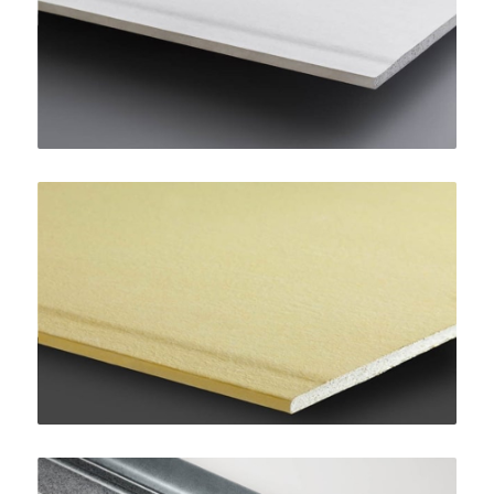
SINIAT
AquaBoard
SINIAT