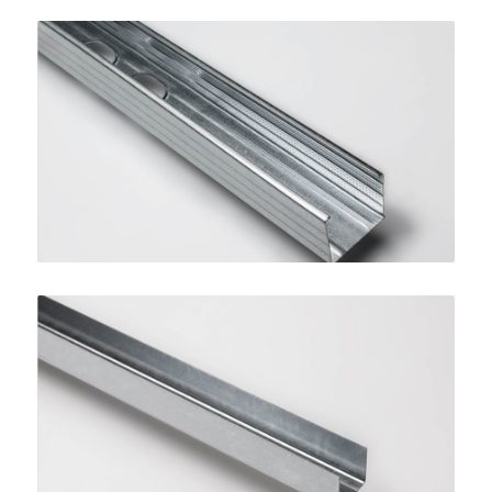
Montante STANDARD 50
SINIAT
Guida per Controsoffitti
SINIAT