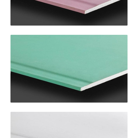
Pregydro H2 BA13
SINIAT
LaDura Plus BA13