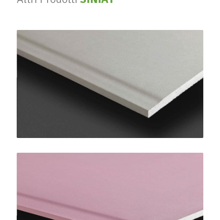
PregyPlac Plus BA13
SINIAT
PregyFlam A1 BA15
SINIAT