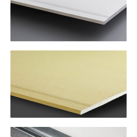
SINIAT
AquaBoard
SINIAT