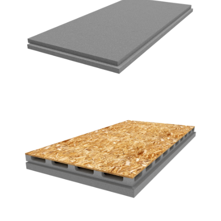
Neodur SB 030
GRUPPO PORON
Winpor 031
GRUPPO PORON