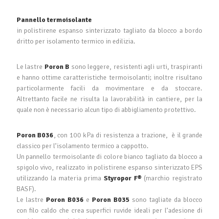
Pannello termoisolante
in polistirene espanso sinterizzato tagliato da blocco a bordo
dritto per isolamento termico in edilizia.
Le lastre
Poron B
sono leggere, resistenti agli urti, traspiranti
e hanno ottime caratteristiche termoisolanti; inoltre risultano
particolarmente facili da movimentare e da stoccare.
Altrettanto facile ne risulta la lavorabilità in cantiere, per la
quale non è necessario alcun tipo di abbigliamento protettivo.
Poron B036
, con 100 kPa di resistenza a trazione,
è il grande
classico per l’isolamento termico a cappotto.
Un pannello termoisolante di colore bianco tagliato da blocco a
spigolo vivo, realizzato in polistirene espanso sinterizzato EPS
utilizzando la materia prima
Styropor F®
(marchio registrato
BASF).
Le lastre
Poron B036
e
Poron B035
sono tagliate da blocco
con filo caldo che crea superfici ruvide ideali per l’adesione di