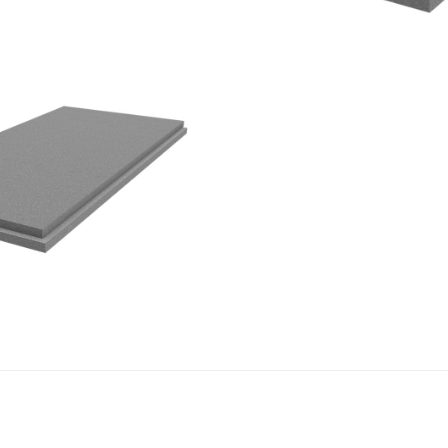
dur SB 030
UPPO PORON