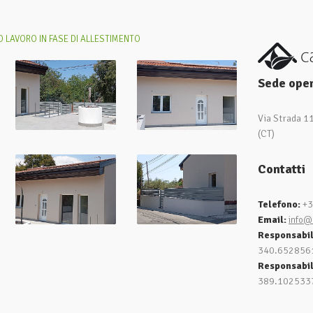
 LAVORO IN FASE DI ALLESTIMENTO
Sede oper
Via Strada 1
(CT)
Contatti
Telefono:
+3
Email:
info@
Responsabi
340.652856
Responsabil
389.102533