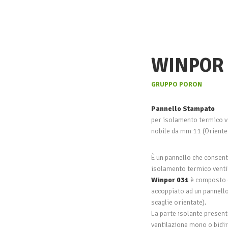
WINPOR 
GRUPPO PORON
Pannello Stampato
per isolamento termico ve
nobile da mm 11 (Oriente
È un pannello che consent
isolamento termico venti
Winpor 031
è composto d
accoppiato ad un pannell
scaglie orientate).
La parte isolante present
ventilazione mono o bidire