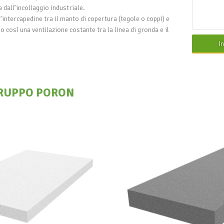
 dall’incollaggio industriale.
’intercapedine tra il manto di copertura (tegole o coppi) e
o così una ventilazione costante tra la linea di gronda e il
I
RUPPO PORON
 Poron B036
EPS NeoB 03
UPPO PORON
GRUPPO PO