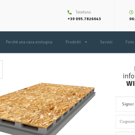
Telefono
+39 095.7826043
06:
Perchè una casa ecologica
Prodotti
Servizi
Foto
inf
WI