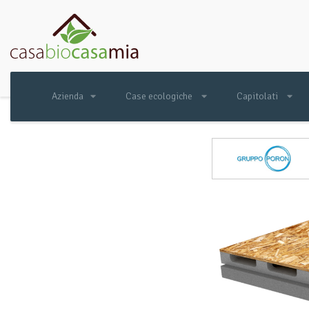
Azienda
Case ecologiche
Capitolati