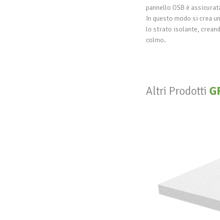
pannello OSB è assicurata
In questo modo si crea un
lo strato isolante, creand
colmo.
Altri Prodotti
G
EPS
GR