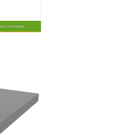
nvia la richiesta
1 T100
RON