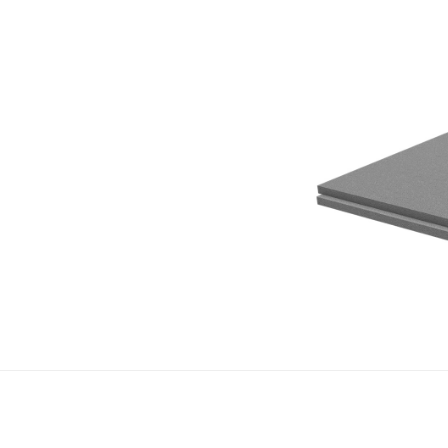
Neo
GR