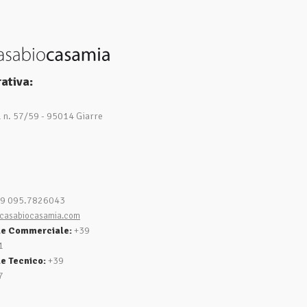
ativa:
1 n. 57/59 - 95014 Giarre
9 095.7826043
casabiocasamia.com
le Commerciale:
+39
1
e Tecnico:
+39
7