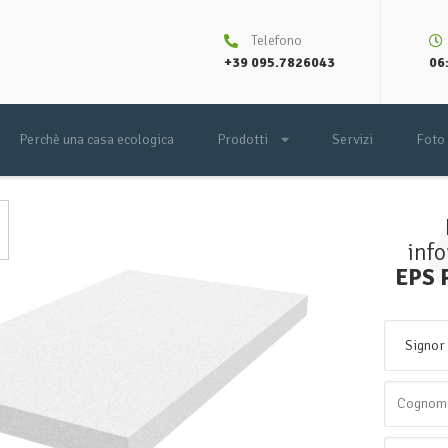
Telefono
+39 095.7826043
06:
Perchè una casa ecologica
Prodotti
Servizi
Foto
inf
EPS 