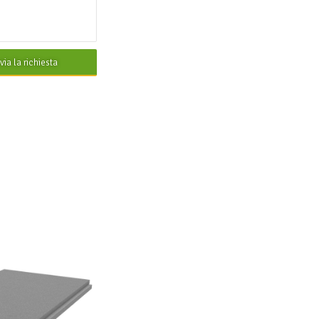
nvia la richiesta
 030
RON