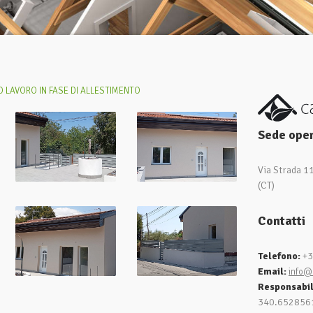
 LAVORO IN FASE DI ALLESTIMENTO
Sede oper
Via Strada 1
(CT)
Contatti
Telefono:
+3
Email:
info@
Responsabi
340.652856