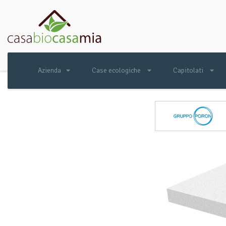
Azienda
Case ecologiche
Capitolati