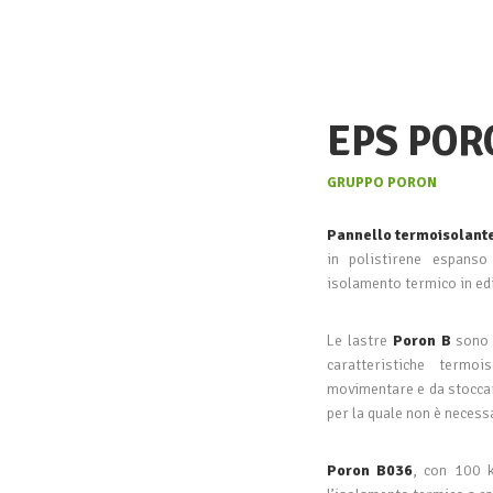
EPS POR
GRUPPO PORON
Pannello termoisolant
in polistirene espanso
isolamento termico in edi
Le lastre
Poron B
sono l
caratteristiche termoi
movimentare e da stoccare.
per la quale non è necess
Poron B036
, con 100 k