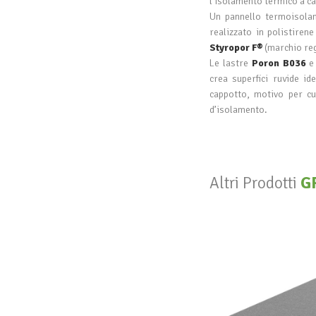
l’isolamento termico a c
Un pannello termoisolan
realizzato in polistiren
Styropor F®
(marchio reg
Le lastre
Poron B036
crea superfici ruvide id
cappotto, motivo per cu
d’isolamento.
Altri Prodotti
G
EPS N
GR