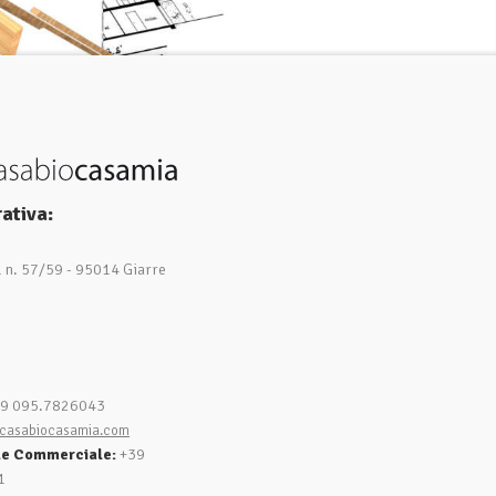
ativa:
1 n. 57/59 - 95014 Giarre
9 095.7826043
casabiocasamia.com
le Commerciale:
+39
1