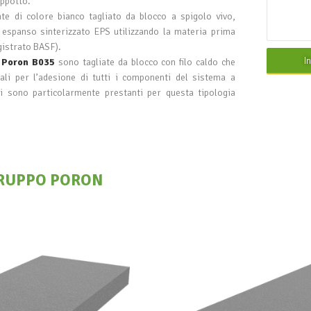
appotto.
te di colore bianco tagliato da blocco a spigolo vivo,
e espanso sinterizzato EPS utilizzando la materia prima
istrato BASF).
I
e
Poron B035
sono tagliate da blocco con filo caldo che
eali per l’adesione di tutti i componenti del sistema a
i sono particolarmente prestanti per questa tipologia
RUPPO PORON
eoB 031 T100
Neodur SB
UPPO PORON
GRUPPO PO