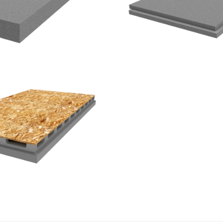
inpor 031
UPPO PORON