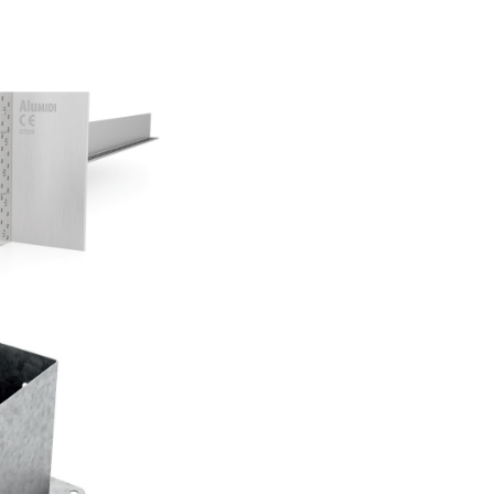
sa Alumidi
AS
 TYP F50
AS