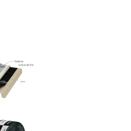
50
AS