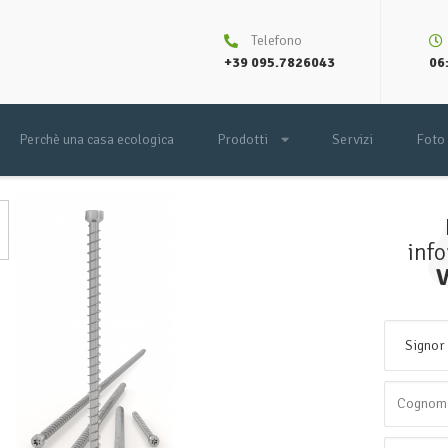
Telefono
+39 095.7826043
06:
Perchè una casa ecologica
Prodotti
Servizi
Foto
inf