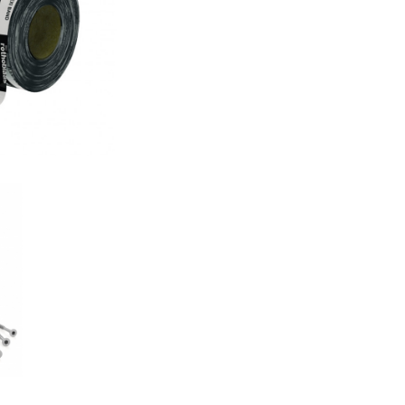
nd
AS
EVO
AS