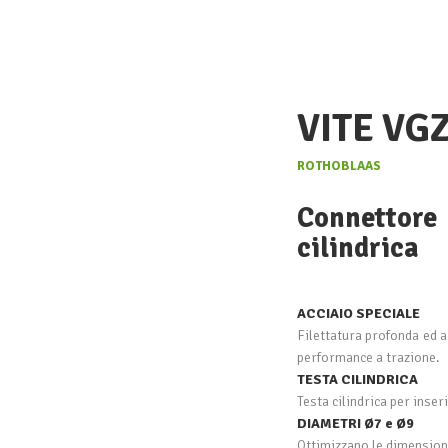
VITE VG
ROTHOBLAAS
Connettor
cilindrica
ACCIAIO SPECIALE
Filettatura profonda ed a
performance a trazione.
TESTA CILINDRICA
Testa cilindrica per inse
DIAMETRI Ø7 e Ø9
Ottimizzano le dimensioni