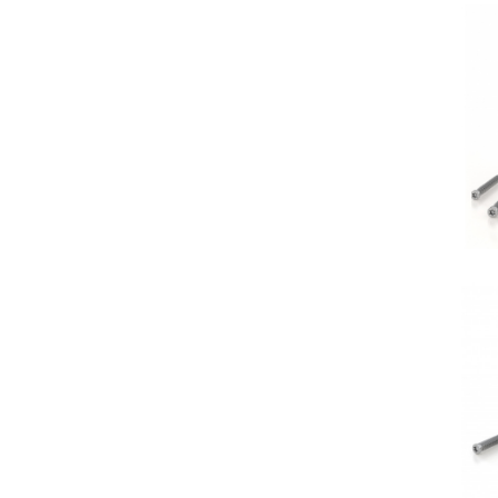
R
Sp
R