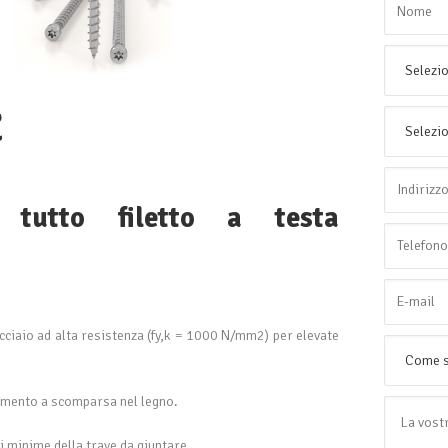
Z
e tutto filetto a testa
cciaio ad alta resistenza (fy,k = 1000 N/mm2) per elevate
rimento a scomparsa nel legno.
 minime della trave da giuntare.