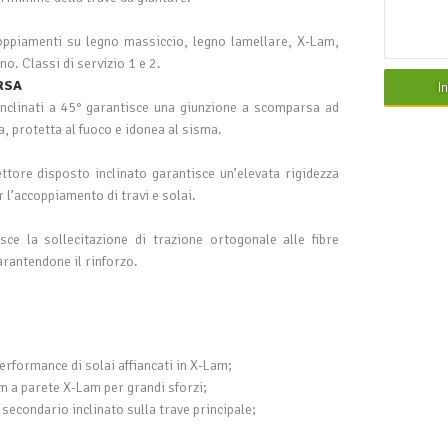
coppiamenti su legno massiccio, legno lamellare, X-Lam,
no. Classi di servizio 1 e 2.
RSA
I
inclinati a 45° garantisce una giunzione a scomparsa ad
a, protetta al fuoco e idonea al sisma.
nettore disposto inclinato garantisce un’elevata rigidezza
r l’accoppiamento di travi e solai.
uisce la sollecitazione di trazione ortogonale alle fibre
garantendone il rinforzo.
erformance di solai affiancati in X-Lam;
m a parete X-Lam per grandi sforzi;
 secondario inclinato sulla trave principale;