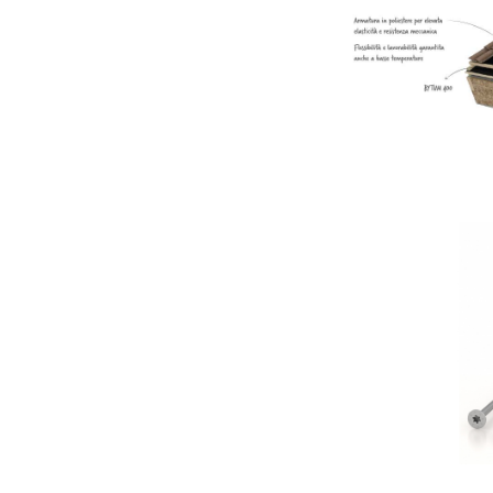
B
R
R