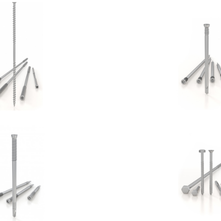
Vite DGZ
Spinotto
OTHOBLAAS
ROTHOBLA
inotto SBD
Vite per cement
OTHOBLAAS
ROTHOBLA