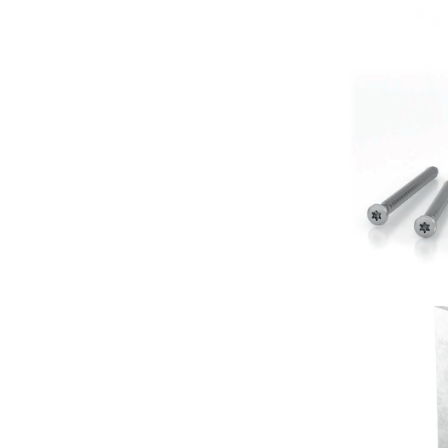
R
Portapi
R