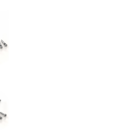
 WS
AS
o SKR:SKS
AS