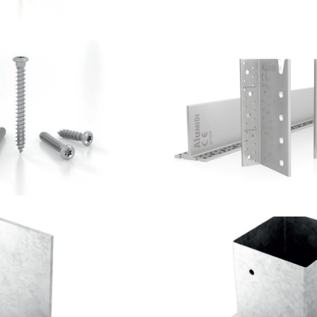
Vite LBS
Staffa a scompar
OTHOBLAAS
ROTHOBLA
lastro TYP F70
Portapilastro
OTHOBLAAS
ROTHOBLA