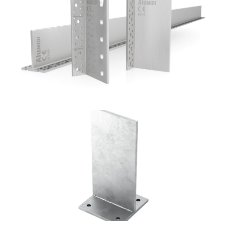
Staffa a scomparsa Alumidi
ROTHOBLAAS
Portapilastro TYP F70
ROTHOBLAAS