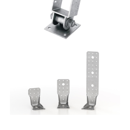
Portapilastro TYP S40
ROTHOBLAAS
Angolari WKR
ROTHOBLAAS