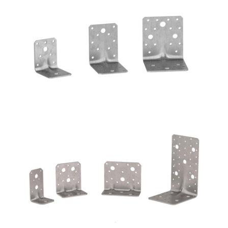
Angolari WBR
ROTHOBLAAS
Angolari WVS9050 + WBR170
ROTHOBLAAS