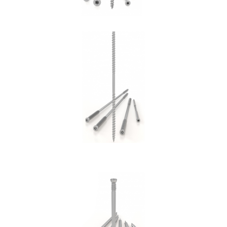
Vite DGZ
ROTHOBLAAS
Spinotto WS
ROTHOBLAAS