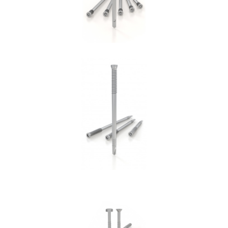
Spinotto SBD
ROTHOBLAAS
Vite per cemento SKR:SKS