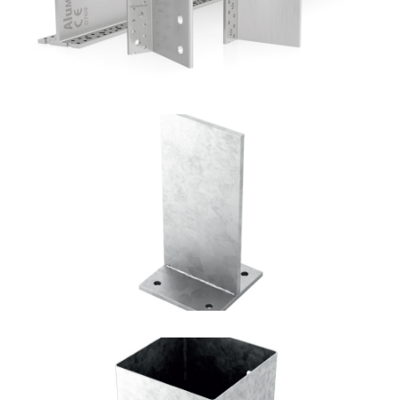
Portapilastro TYP F70
ROTHOBLAAS