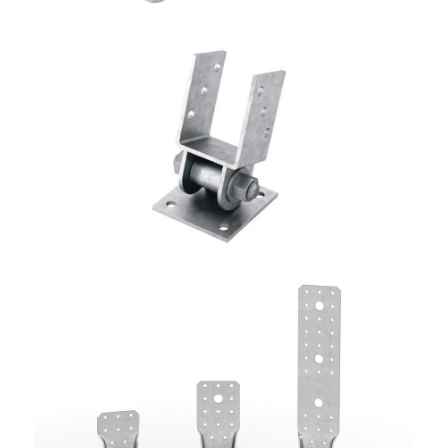
Portapilastro TYP S40
ROTHOBLAAS
Angolari WKR
ROTHOBLAAS