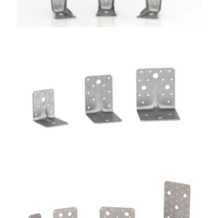
Angolari WBR
ROTHOBLAAS
Angolari WVS9050 + WBR170
ROTHOBLAAS