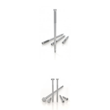
Spinotto SBD
ROTHOBLAAS
Vite per cemento SKR:SKS
ROTHOBLAAS