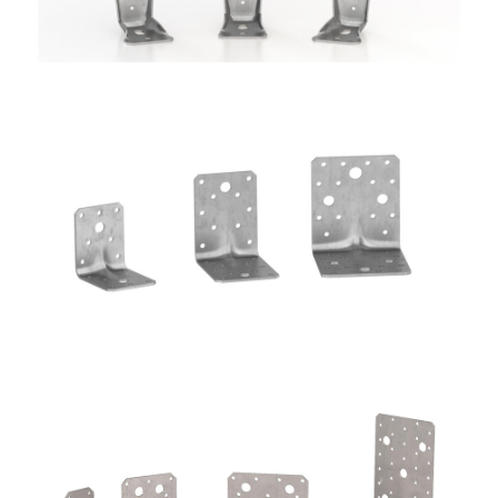
Angolari WBR
ROTHOBLAAS
Angolari WVS9050 + WBR170
ROTHOBLAAS