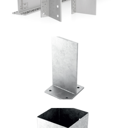
Portapilastro TYP F70
ROTHOBLAAS