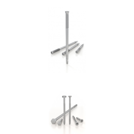
Spinotto SBD
ROTHOBLAAS
Vite per cemento SKR:SKS
ROTHOBLAAS