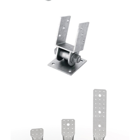
Portapilastro TYP S40
ROTHOBLAAS
Angolari WKR
ROTHOBLAAS