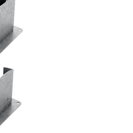
 TYP F50
AS
TYP FD20
AS