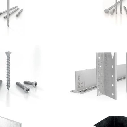
OTHOBLAAS
ROTHOBLA
Vite LBS
Staffa a scompar
OTHOBLAAS
ROTHOBLA