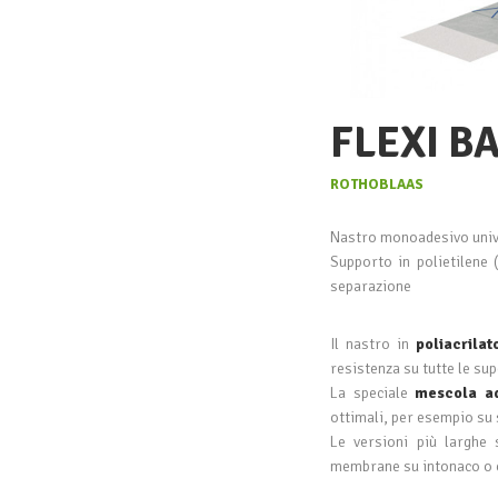
FLEXI B
ROTHOBLAAS
Nastro monoadesivo unive
Supporto in polietilene (
separazione
Il nastro in
poliacrila
resistenza su tutte le supe
La speciale
mescola a
ottimali, per esempio su 
Le versioni più largh
membrane su intonaco o c