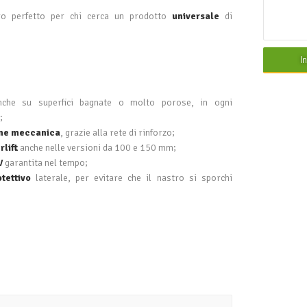
o perfetto per chi cerca un prodotto
universale
di
I
nche su superfici bagnate o molto porose, in ogni
;
one meccanica
, grazie alla rete di rinforzo;
rlift
anche nelle versioni da 100 e 150 mm;
V
garantita nel tempo;
tettivo
laterale, per evitare che il nastro si sporchi