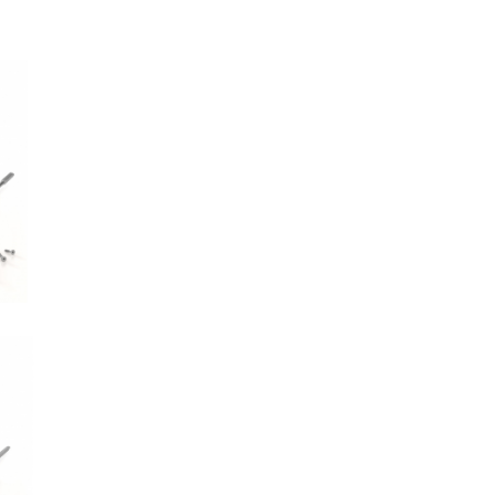
S
AS
Z
AS