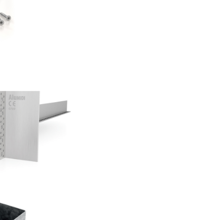
AS
sa Alumidi
AS