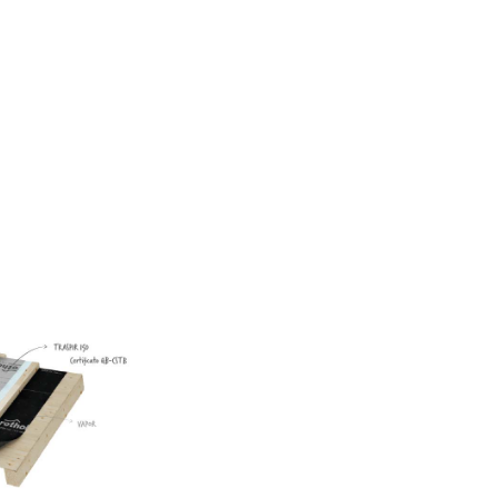
50
AS