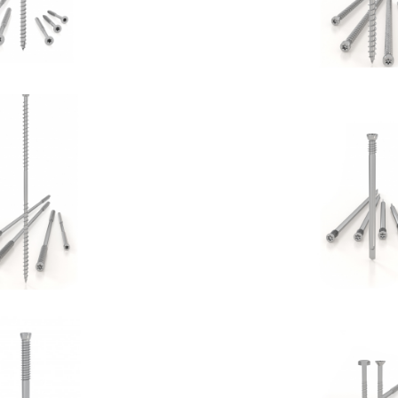
Vite DGZ
Spinotto
OTHOBLAAS
ROTHOBLA
inotto SBD
Vite per cement