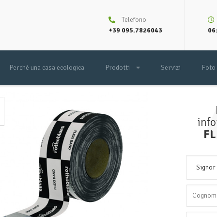
Telefono
+39 095.7826043
06:
Perchè una casa ecologica
Prodotti
Servizi
Foto
inf
FL