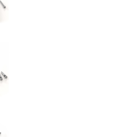
 WS
AS
o SKR:SKS