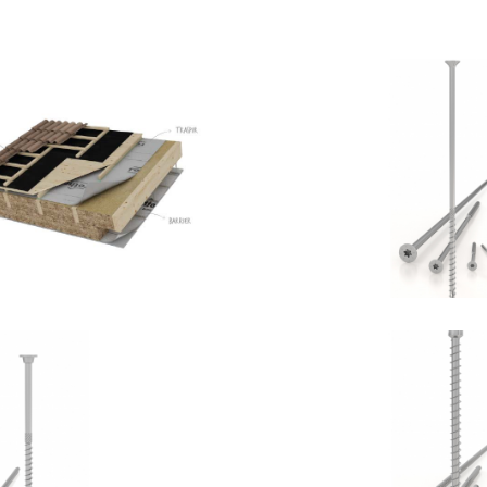
ytum 400
Vite HB
OTHOBLAAS
ROTHOBLA
te HBS+EVO
Vite VG
OTHOBLAAS
ROTHOBLA