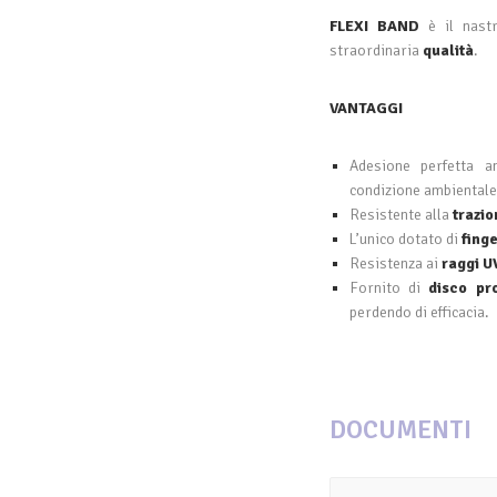
FLEXI BAND
è il nastr
straordinaria
qualità
.
VANTAGGI
Adesione perfetta a
condizione ambientale
Resistente alla
trazi
L’unico dotato di
finge
Resistenza ai
raggi U
Fornito di
disco pro
perdendo di efficacia.
DOCUMENTI