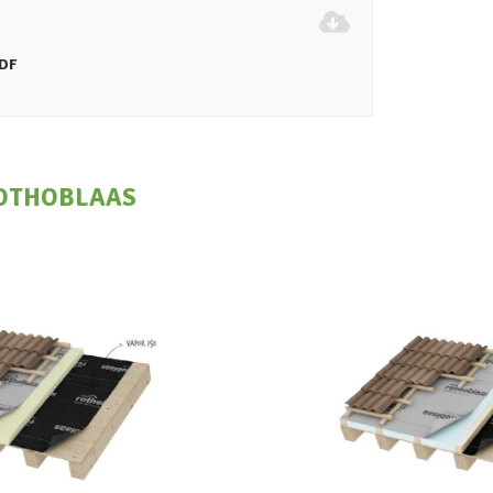
DF
OTHOBLAAS
apor 140
Traspir 1
OTHOBLAAS
ROTHOBLA