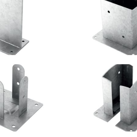
lastro TYP F70
Portapilastro
OTHOBLAAS
ROTHOBLA
lastro TYP F51
Portapilastro 
OTHOBLAAS
ROTHOBLA