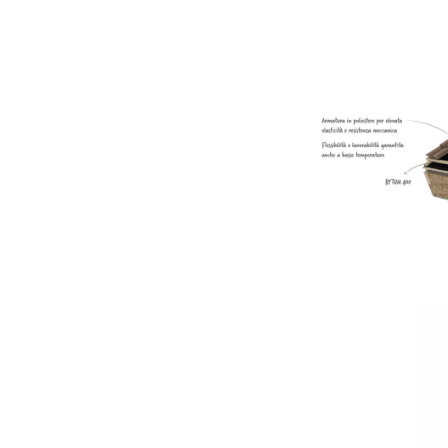
B
R
Vi
R