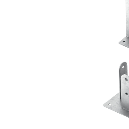
Portapi
R
Portapi
R