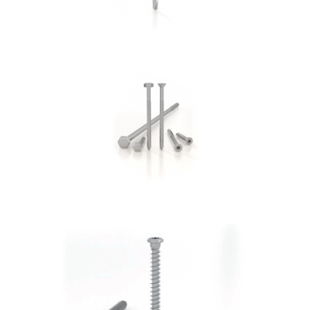
Vite per cemento SKR:SKS
ROTHOBLAAS
Vite LBS
ROTHOBLAAS