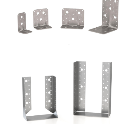
Angolari WVS9050 + WBR170
ROTHOBLAAS
Scarpe metalliche BSI
ROTHOBLAAS