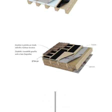
Bytum 400
ROTHOBLAAS
Vite HBS