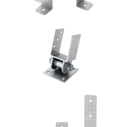
Portapilastro TYP S40
ROTHOBLAAS
Angolari WKR
ROTHOBLAAS