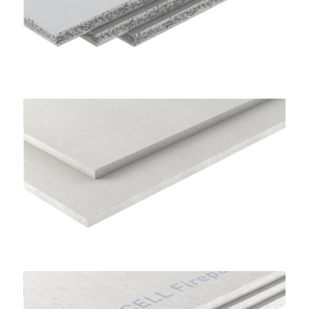
Lastre per Sottofondi a Secco
FERMACELL