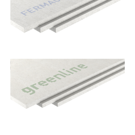
Lastre Gessofibra Firepanel A1
FERMACELL
Lastre Gessofibra Greenline
FERMACELL