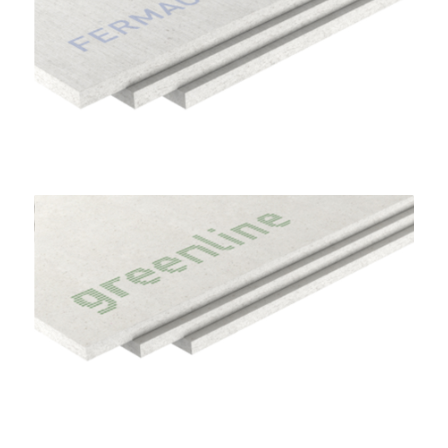
Lastre Gessofibra Firepanel A1
FERMACELL
Lastre Gessofibra Greenline
FERMACELL