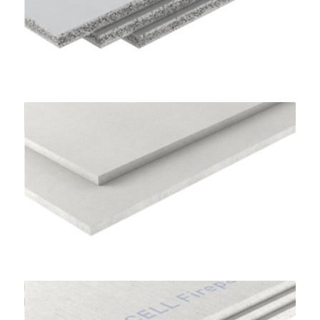
Lastre per Sottofondi a Secco
FERMACELL