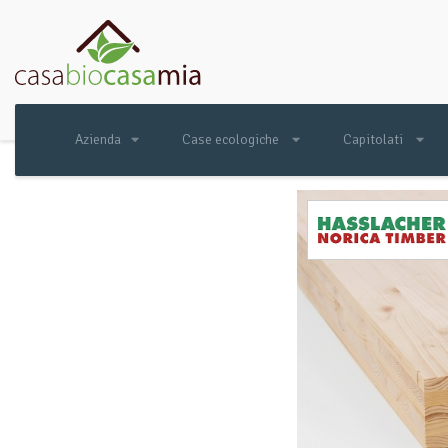
Azienda
Case ecologiche
Capitolati