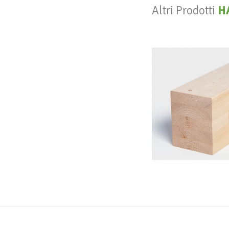
Altri Prodotti
H
Legn
H