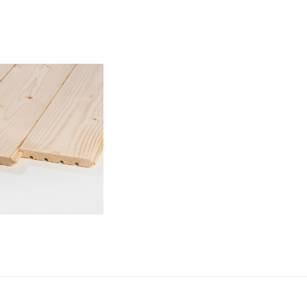
allati
ER