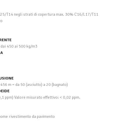
5/T14 negli strati di copertura max. 30% C16/L17/T11
to
ARENTE
. dai 450 ai 500 kg/m3
CA
FUSIONE
456 m = da 50 (asciutto) a 20 (bagnato)
DEIDE
,1 ppm) Valore misurato effettivo: < 0,02 ppm.
o come rivestimento da pavimento