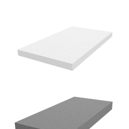
EPS Poron B036
GRUPPO PORON
EPS NeoB 031 T100
GRUPPO PORON