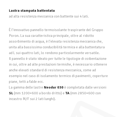
Lastra stampata battentata
ad alta resistenza meccanica con battente sui 4 lati.
È l’innovativo pannello termoisolante traspirante del Gruppo
Poron. La sua caratteristica principale, oltre al ridotto
assorbimento di acqua, è l’elevata resistenza meccanica che,
unita alla bassissima conducibilità termica e alla battentatura
ad L sui quattro lati, lo rendono particolarmente versatile.
Il pannello è stato ideato per tutte le tipologie di coibentazione
in cui, oltre ad alte prestazioni termiche, è necessario ottenere
anche elevati standard di resistenza meccanica, come ad
esempio nel caso di isolamento termico di pavimenti, coperture
piane, tetti a falde ecc.
La gamma delle lastre
Neodur 030
è completata dalle versioni
SL
(mm 1200×600 a bordo dritto) e
TA
(mm 2850×600 con
incastro M/F sui 2 lati lunghi).