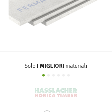
Lastre Gessofibra Firepanel A1
FERMACELL
Solo
I MIGLIORI
materiali