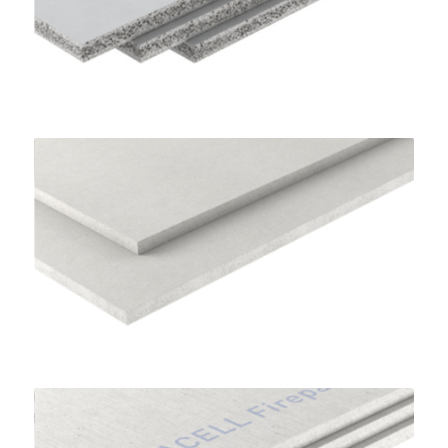
Lastre per Sottofondi a Secco
FERMACELL