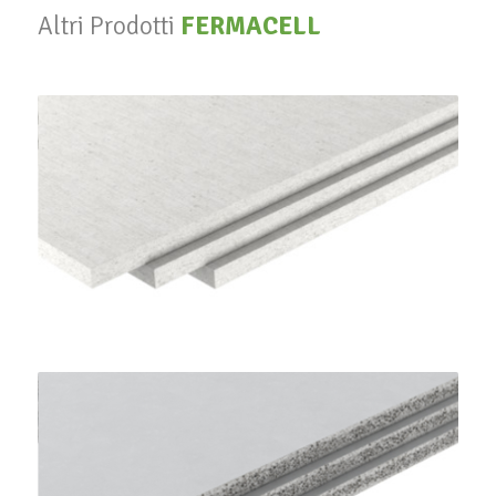
Altri Prodotti
FERMACELL
Lastre Gessofibra
FERMACELL
Lastre Powerpanel H2o
FERMACELL