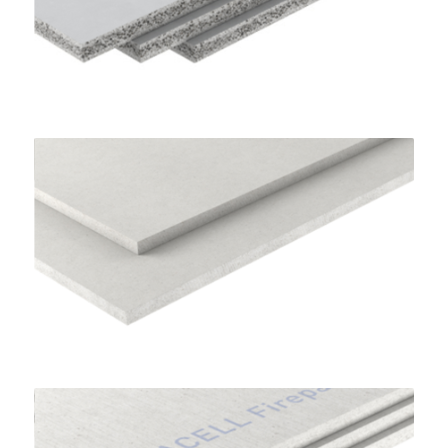
Lastre per Sottofondi a Secco
FERMACELL