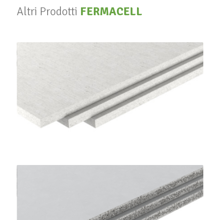
Altri Prodotti
FERMACELL
Lastre Gessofibra
FERMACELL
Lastre Powerpanel H2o
FERMACELL