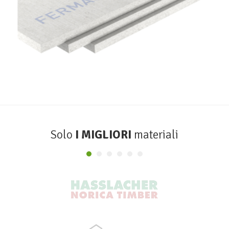
Lastre Gessofibra Firepanel A1
FERMACELL
Solo
I MIGLIORI
materiali