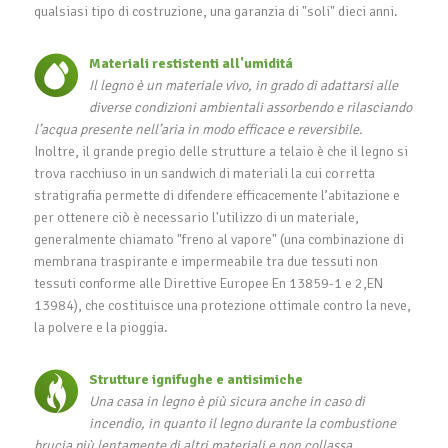
qualsiasi tipo di costruzione, una garanzia di "soli" dieci anni.
Materiali restistenti all'umiditá
Il legno è un materiale vivo, in grado di adattarsi alle
diverse condizioni ambientali assorbendo e rilasciando
l’acqua presente nell’aria in modo efficace e reversibile.
Inoltre, il grande pregio delle strutture a telaio è che il legno si
trova racchiuso in un sandwich di materiali la cui corretta
stratigrafia permette di difendere efficacemente l’abitazione e
per ottenere ciò è necessario l'utilizzo di un materiale,
generalmente chiamato "freno al vapore" (una combinazione di
membrana traspirante e impermeabile tra due tessuti non
tessuti conforme alle Direttive Europee En 13859-1 e 2,EN
13984), che costituisce una protezione ottimale contro la neve,
la polvere e la pioggia.
Strutture ignifughe e antisimiche
Una casa in legno è più sicura anche in caso di
incendio, in quanto il legno durante la combustione
brucia più lentamente di altri materiali e non collassa