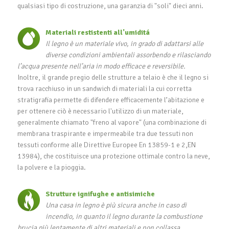
qualsiasi tipo di costruzione, una garanzia di "soli" dieci anni.
Materiali restistenti all'umiditá
Il legno è un materiale vivo, in grado di adattarsi alle
diverse condizioni ambientali assorbendo e rilasciando
l’acqua presente nell’aria in modo efficace e reversibile.
Inoltre, il grande pregio delle strutture a telaio è che il legno si
trova racchiuso in un sandwich di materiali la cui corretta
stratigrafia permette di difendere efficacemente l’abitazione e
per ottenere ciò è necessario l'utilizzo di un materiale,
generalmente chiamato "freno al vapore" (una combinazione di
membrana traspirante e impermeabile tra due tessuti non
tessuti conforme alle Direttive Europee En 13859-1 e 2,EN
13984), che costituisce una protezione ottimale contro la neve,
la polvere e la pioggia.
Strutture ignifughe e antisimiche
Una casa in legno è più sicura anche in caso di
incendio, in quanto il legno durante la combustione
brucia più lentamente di altri materiali e non collassa