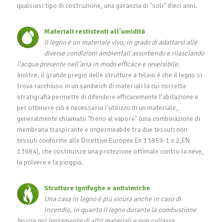
qualsiasi tipo di costruzione, una garanzia di "soli" dieci anni.
Materiali restistenti all'umiditá
Il legno è un materiale vivo, in grado di adattarsi alle
diverse condizioni ambientali assorbendo e rilasciando
l’acqua presente nell’aria in modo efficace e reversibile.
Inoltre, il grande pregio delle strutture a telaio è che il legno si
trova racchiuso in un sandwich di materiali la cui corretta
stratigrafia permette di difendere efficacemente l’abitazione e
per ottenere ciò è necessario l'utilizzo di un materiale,
generalmente chiamato "freno al vapore" (una combinazione di
membrana traspirante e impermeabile tra due tessuti non
tessuti conforme alle Direttive Europee En 13859-1 e 2,EN
13984), che costituisce una protezione ottimale contro la neve,
la polvere e la pioggia.
Strutture ignifughe e antisimiche
Una casa in legno è più sicura anche in caso di
incendio, in quanto il legno durante la combustione
brucia più lentamente di altri materiali e non collassa