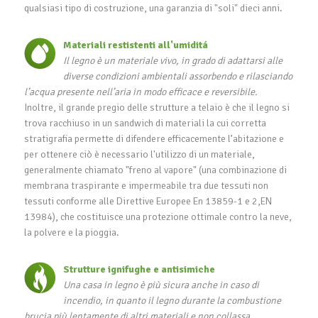
qualsiasi tipo di costruzione, una garanzia di "soli" dieci anni.
Materiali restistenti all'umiditá
Il legno è un materiale vivo, in grado di adattarsi alle
diverse condizioni ambientali assorbendo e rilasciando
l’acqua presente nell’aria in modo efficace e reversibile.
Inoltre, il grande pregio delle strutture a telaio è che il legno si
trova racchiuso in un sandwich di materiali la cui corretta
stratigrafia permette di difendere efficacemente l’abitazione e
per ottenere ciò è necessario l'utilizzo di un materiale,
generalmente chiamato "freno al vapore" (una combinazione di
membrana traspirante e impermeabile tra due tessuti non
tessuti conforme alle Direttive Europee En 13859-1 e 2,EN
13984), che costituisce una protezione ottimale contro la neve,
la polvere e la pioggia.
Strutture ignifughe e antisimiche
Una casa in legno è più sicura anche in caso di
incendio, in quanto il legno durante la combustione
brucia più lentamente di altri materiali e non collassa