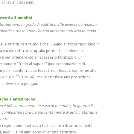
di "soli" dieci anni.
stenti all'umiditá
eriale vivo, in grado di adattarsi alle diverse condizioni
bendo e rilasciando l’acqua presente nell’aria in modo
elle strutture a telaio è che il legno si trova racchiuso in
a cui corretta stratigrafia permette di difendere
 e per ottenere ciò è necessario l'utilizzo di un
chiamato "freno al vapore" (una combinazione di
mpermeabile tra due tessuti non tessuti conforme alle
59-1 e 2,EN 13984), che costituisce una protezione
a polvere e la pioggia.
fughe e antisimiche
o è più sicura anche in caso di incendio, in quanto il
 combustione brucia più lentamente di altri materiali e
ente.
rispondono, inoltre, a tutti i criteri di antisismicità
zi, negli ultimi anni sono diventate strutture