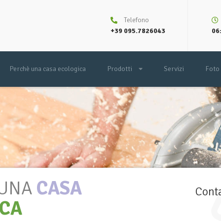
Telefono
+39 095.7826043
06:
Perchè una casa ecologica
Prodotti
Servizi
Foto
 UNA
CASA
Conta
ICA