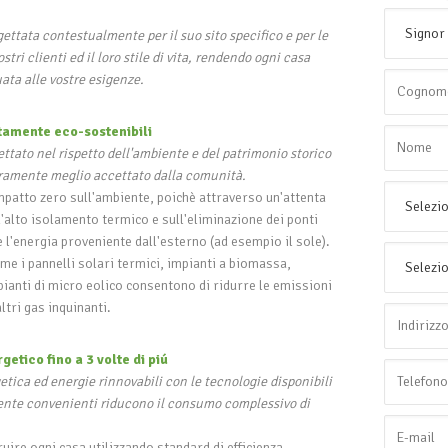
ettata contestualmente per il suo sito specifico e per le
tri clienti ed il loro stile di vita, rendendo ogni casa
ata alle vostre esigenze.
tamente eco-sostenibili
ettato nel rispetto dell'ambiente e del patrimonio storico
uramente meglio accettato dalla comunità.
mpatto zero sull'ambiente, poichè attraverso un'attenta
'alto isolamento termico e sull'eliminazione dei ponti
e l'energia proveniente dall'esterno (ad esempio il sole).
ome i pannelli solari termici, impianti a biomassa,
mpianti di micro eolico consentono di ridurre le emissioni
ltri gas inquinanti.
etico fino a 3 volte di piú
etica ed energie rinnovabili con le tecnologie disponibili
nte convenienti riducono il consumo complessivo di
ruire ogni casa utilizzando standard di efficienza