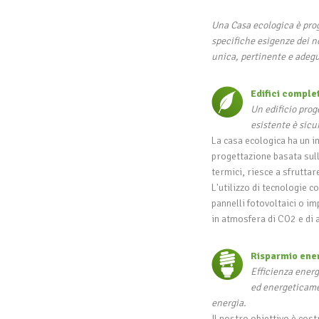
Una Casa ecologica è prog
specifiche esigenze dei nos
unica, pertinente e adegu
Edifici comple
Un edificio prog
esistente è sic
La casa ecologica ha un i
progettazione basata sull
termici, riesce a sfruttar
L'utilizzo di tecnologie c
pannelli fotovoltaici o i
in atmosfera di CO2 e di a
Risparmio energ
Efficienza energ
ed energeticame
energia.
Il nostro obiettivo è cost