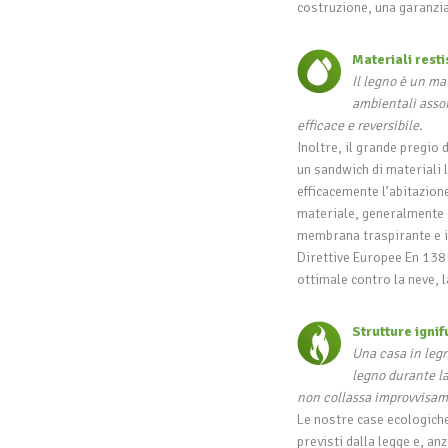
costruzione, una garanzia 
Materiali resti
Il legno è un mat
ambientali assor
efficace e reversibile.
Inoltre, il grande pregio d
un sandwich di materiali l
efficacemente l’abitazione
materiale, generalmente 
membrana traspirante e i
Direttive Europee En 138
ottimale contro la neve, l
Strutture igni
Una casa in legn
legno durante la
non collassa improvvisam
Le nostre case ecologiche 
previsti dalla legge e, an