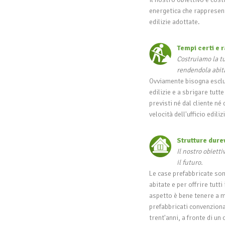
energetica che rappresen
edilizie adottate.
Tempi certi e r
Costruiamo la tu
rendendola abita
Ovviamente bisogna esclu
edilizie e a sbrigare tut
previsti né dal cliente n
velocità dell'ufficio edil
Strutture dure
Il nostro obietti
il futuro.
Le case prefabbricate son
abitate e per offrire tutt
aspetto è bene tenere a me
prefabbricati convenziona
trent'anni, a fronte di un