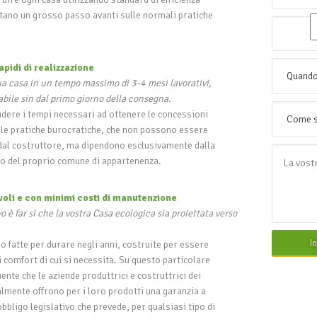
tano un grosso passo avanti sulle normali pratiche
apidi di realizzazione
a casa in un tempo massimo di 3-4 mesi lavorativi,
bile sin dal primo giorno della consegna.
dere i tempi necessari ad ottenere le concessioni
te le pratiche burocratiche, che non possono essere
é dal costruttore, ma dipendono esclusivamente dalla
izio del proprio comune di appartenenza.
voli e con minimi costi di manutenzione
vo è far sì che la vostra Casa ecologica sia proiettata verso
I
o fatte per durare negli anni, costruite per essere
i i comfort di cui si necessita. Su questo particolare
nte che le aziende produttrici e costruttrici dei
lmente offrono per i loro prodotti una garanzia a
 obbligo legislativo che prevede, per qualsiasi tipo di