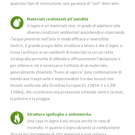
qualsiasi tipo di costruzione, una garanzia di "soli" dieci anni.
Materiali restistenti all'umiditá
Il legno è un materiale vivo, in grado di adattarsi alle
diverse condizioni ambientali assorbendo e rilasciando
l’acqua presente nell’aria in modo efficace e reversibile.
Inoltre, il grande pregio delle strutture a telaio è che il legno si
trova racchiuso in un sandwich di materiali la cui corretta
stratigrafia permette di difendere efficacemente l’abitazione e
per ottenere ciò è necessario l'utilizzo di un materiale,
generalmente chiamato "freno al vapore" (una combinazione di
membrana traspirante e impermeabile tra due tessuti non
tessuti conforme alle Direttive Europee En 13859-1 e 2,EN
13984), che costituisce una protezione ottimale contro la neve,
la polvere e la pioggia.
Strutture ignifughe e antisimiche
Una casa in legno è più sicura anche in caso di
incendio, in quanto il legno durante la combustione
brucia più lentamente di altri materiali e non collassa