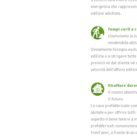
energetica che rappresen
edilizie adottate.
Tempi certi e r
Costruiamo la tu
rendendola abita
Ovviamente bisogna esclu
edilizie e a sbrigare tut
previsti né dal cliente n
velocità dell'ufficio edil
Strutture dure
Il nostro obietti
il futuro.
Le case prefabbricate son
abitate e per offrire tutt
aspetto è bene tenere a me
prefabbricati convenziona
trent'anni, a fronte di un