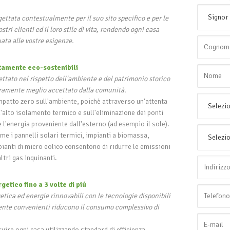
ettata contestualmente per il suo sito specifico e per le
tri clienti ed il loro stile di vita, rendendo ogni casa
ata alle vostre esigenze.
tamente eco-sostenibili
ettato nel rispetto dell'ambiente e del patrimonio storico
uramente meglio accettato dalla comunità.
mpatto zero sull'ambiente, poichè attraverso un'attenta
'alto isolamento termico e sull'eliminazione dei ponti
e l'energia proveniente dall'esterno (ad esempio il sole).
ome i pannelli solari termici, impianti a biomassa,
mpianti di micro eolico consentono di ridurre le emissioni
ltri gas inquinanti.
etico fino a 3 volte di piú
etica ed energie rinnovabili con le tecnologie disponibili
nte convenienti riducono il consumo complessivo di
ruire ogni casa utilizzando standard di efficienza