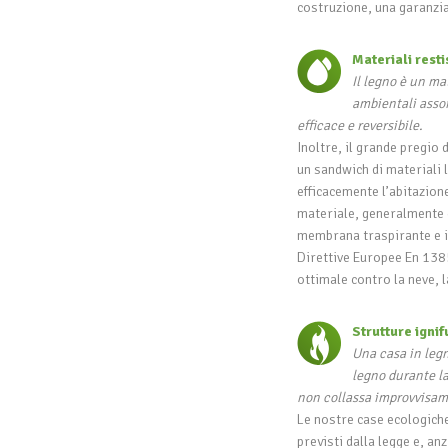
costruzione, una garanzia 
Materiali resti
Il legno è un mat
ambientali assor
efficace e reversibile.
Inoltre, il grande pregio d
un sandwich di materiali l
efficacemente l’abitazione
materiale, generalmente 
membrana traspirante e i
Direttive Europee En 138
ottimale contro la neve, l
Strutture igni
Una casa in legn
legno durante la
non collassa improvvisam
Le nostre case ecologiche 
previsti dalla legge e, an