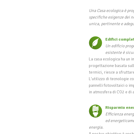
Una Casa ecologica è prog
specifiche esigenze dei nos
unica, pertinente e adegu
Edifici comple
Un edificio prog
esistente è sic
La casa ecologica ha un i
progettazione basata sull
termici, riesce a sfruttar
L'utilizzo di tecnologie c
pannelli fotovoltaici o i
in atmosfera di CO2 e di a
Risparmio energ
Efficienza energ
ed energeticame
energia.
Il nostro obiettivo è cost