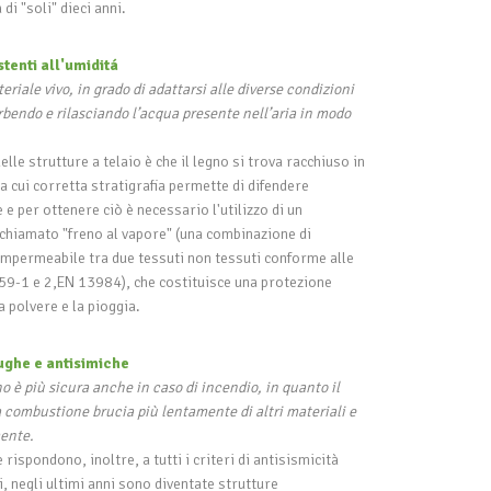
di "soli" dieci anni.
stenti all'umiditá
eriale vivo, in grado di adattarsi alle diverse condizioni
bendo e rilasciando l’acqua presente nell’aria in modo
elle strutture a telaio è che il legno si trova racchiuso in
a cui corretta stratigrafia permette di difendere
 e per ottenere ciò è necessario l'utilizzo di un
chiamato "freno al vapore" (una combinazione di
mpermeabile tra due tessuti non tessuti conforme alle
59-1 e 2,EN 13984), che costituisce una protezione
a polvere e la pioggia.
fughe e antisimiche
o è più sicura anche in caso di incendio, in quanto il
 combustione brucia più lentamente di altri materiali e
ente.
rispondono, inoltre, a tutti i criteri di antisismicità
zi, negli ultimi anni sono diventate strutture