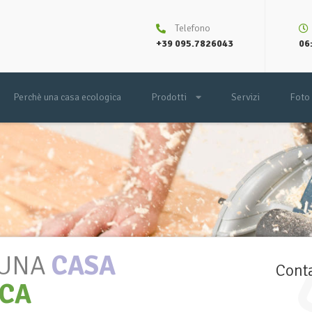
Telefono
+39 095.7826043
06:
Perchè una casa ecologica
Prodotti
Servizi
Foto
 UNA
CASA
Conta
ICA