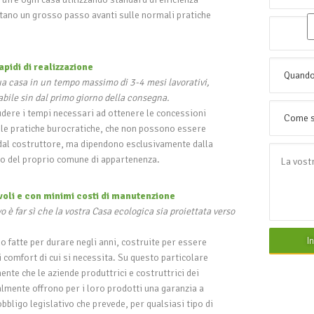
tano un grosso passo avanti sulle normali pratiche
apidi di realizzazione
a casa in un tempo massimo di 3-4 mesi lavorativi,
bile sin dal primo giorno della consegna.
dere i tempi necessari ad ottenere le concessioni
te le pratiche burocratiche, che non possono essere
é dal costruttore, ma dipendono esclusivamente dalla
izio del proprio comune di appartenenza.
voli e con minimi costi di manutenzione
vo è far sì che la vostra Casa ecologica sia proiettata verso
I
o fatte per durare negli anni, costruite per essere
i i comfort di cui si necessita. Su questo particolare
nte che le aziende produttrici e costruttrici dei
lmente offrono per i loro prodotti una garanzia a
 obbligo legislativo che prevede, per qualsiasi tipo di