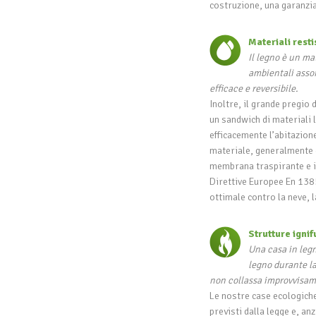
costruzione, una garanzia 
Materiali resti
Il legno è un mat
ambientali assor
efficace e reversibile.
Inoltre, il grande pregio d
un sandwich di materiali l
efficacemente l’abitazione
materiale, generalmente 
membrana traspirante e i
Direttive Europee En 138
ottimale contro la neve, l
Strutture igni
Una casa in legn
legno durante la
non collassa improvvisam
Le nostre case ecologiche 
previsti dalla legge e, an