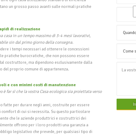
tano un grosso passo avanti sulle normali pratiche
apidi di realizzazione
a casa in un tempo massimo di 3-4 mesi lavorativi,
bile sin dal primo giorno della consegna.
dere i tempi necessari ad ottenere le concessioni
te le pratiche burocratiche, che non possono essere
é dal costruttore, ma dipendono esclusivamente dalla
izio del proprio comune di appartenenza.
voli e con minimi costi di manutenzione
vo è far sì che la vostra Casa ecologica sia proiettata verso
I
o fatte per durare negli anni, costruite per essere
i i comfort di cui si necessita. Su questo particolare
nte che le aziende produttrici e costruttrici dei
lmente offrono per i loro prodotti una garanzia a
 obbligo legislativo che prevede, per qualsiasi tipo di