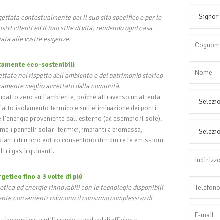
ettata contestualmente per il suo sito specifico e per le
tri clienti ed il loro stile di vita, rendendo ogni casa
ata alle vostre esigenze.
tamente eco-sostenibili
ettato nel rispetto dell'ambiente e del patrimonio storico
uramente meglio accettato dalla comunità.
mpatto zero sull'ambiente, poichè attraverso un'attenta
'alto isolamento termico e sull'eliminazione dei ponti
e l'energia proveniente dall'esterno (ad esempio il sole).
ome i pannelli solari termici, impianti a biomassa,
mpianti di micro eolico consentono di ridurre le emissioni
ltri gas inquinanti.
etico fino a 3 volte di piú
etica ed energie rinnovabili con le tecnologie disponibili
nte convenienti riducono il consumo complessivo di
ruire ogni casa utilizzando standard di efficienza