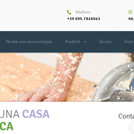
Telefono
+39 095.7826043
06:
Perchè una casa ecologica
Prodotti
Servizi
Foto
 UNA
CASA
Conta
ICA