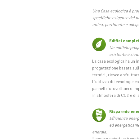
Una Casa ecologica è prog
specifiche esigenze dei nos
unica, pertinente e adegu
Edifici comple
Un edificio prog
esistente è sic
La casa ecologica ha un i
progettazione basata sull
termici, riesce a sfruttar
L'utilizzo di tecnologie c
pannelli fotovoltaici o i
in atmosfera di CO2 e di a
Risparmio energ
Efficienza energ
ed energeticame
energia.
Il nostro obiettivo è cost