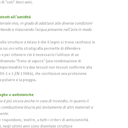
di "soli" dieci anni.
stenti all'umiditá
eriale vivo, in grado di adattarsi alle diverse condizioni
bendo e rilasciando l’acqua presente nell’aria in modo
elle strutture a telaio è che il legno si trova racchiuso in
a cui corretta stratigrafia permette di difendere
 e per ottenere ciò è necessario l'utilizzo di un
chiamato "freno al vapore" (una combinazione di
mpermeabile tra due tessuti non tessuti conforme alle
59-1 e 2,EN 13984), che costituisce una protezione
a polvere e la pioggia.
fughe e antisimiche
o è più sicura anche in caso di incendio, in quanto il
 combustione brucia più lentamente di altri materiali e
ente.
rispondono, inoltre, a tutti i criteri di antisismicità
zi, negli ultimi anni sono diventate strutture