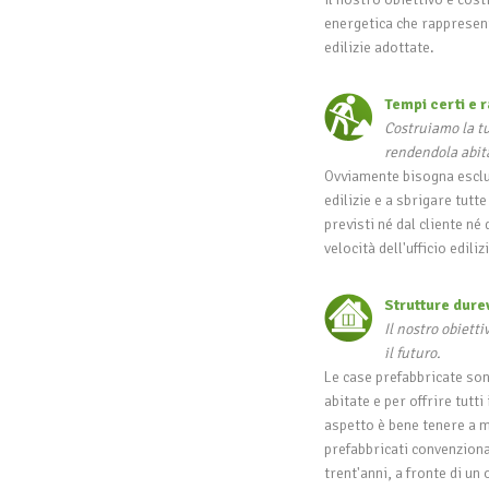
energetica che rappresen
edilizie adottate.
Tempi certi e r
Costruiamo la tu
rendendola abita
Ovviamente bisogna esclu
edilizie e a sbrigare tut
previsti né dal cliente n
velocità dell'ufficio edil
Strutture dure
Il nostro obietti
il futuro.
Le case prefabbricate son
abitate e per offrire tutt
aspetto è bene tenere a me
prefabbricati convenziona
trent'anni, a fronte di un