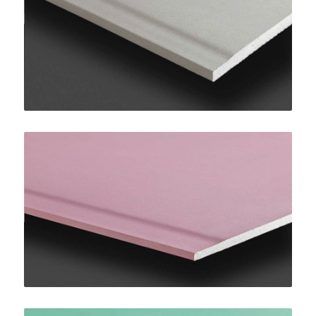
PregyPlac Plus BA13
SINIAT
PregyFlam A1 BA15
SINIAT