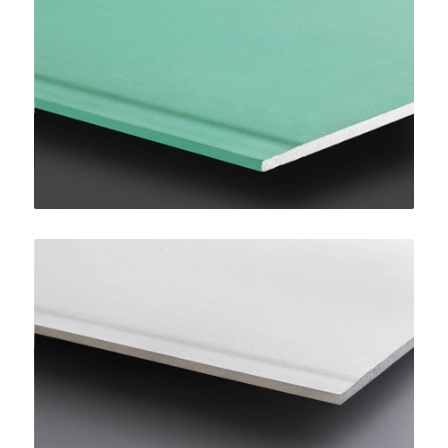
Pregydro H2 BA13
SINIAT
LaDura Plus BA13
SINIAT