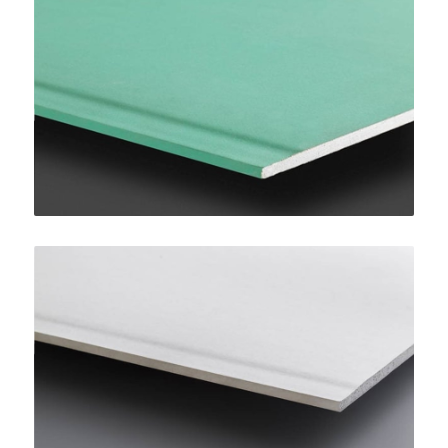
Pregydro H2 BA13
SINIAT
LaDura Plus BA13
SINIAT