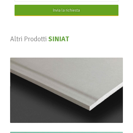
Invia la richiesta
Altri Prodotti
SINIAT
PregyPlac Plus BA13
SINIAT