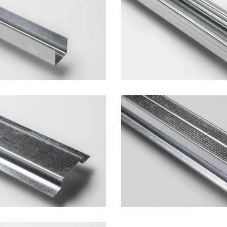
r Controsoffitti
Montante per Con
SINIAT
SINIAT
ilo Omega 15
Profilo Ome
SINIAT
SINIAT