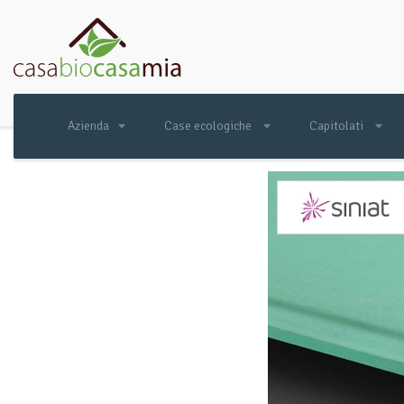
Azienda
Case ecologiche
Capitolati