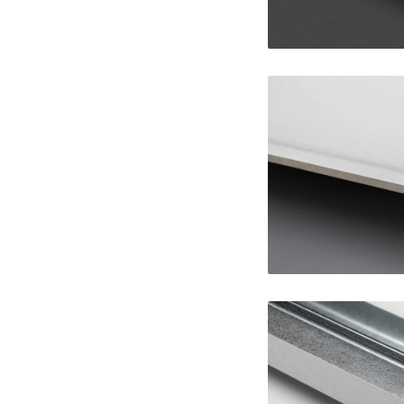
LaDu
Guida