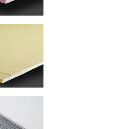
rd
NDARD 75