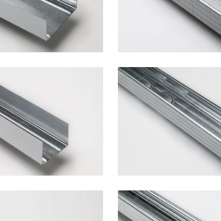
 STANDARD 50
Montante STA
SINIAT
SINIAT