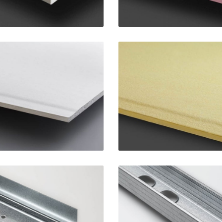
ra Plus BA13
AquaBoa
SINIAT
SINIAT
 STANDARD 75
Montante STA
SINIAT
SINIAT