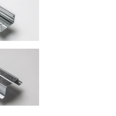
trosoffitti
ga 27