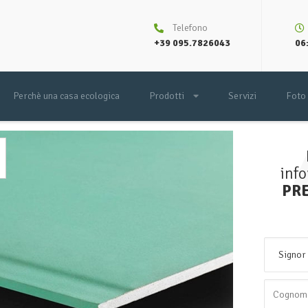
Telefono
+39 095.7826043
06:
Perchè una casa ecologica
Prodotti
Servizi
Foto
inf
PR