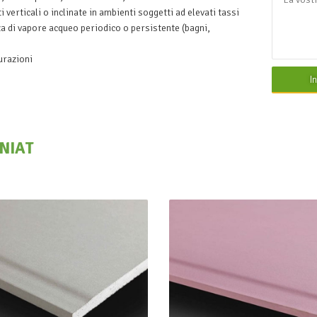
i verticali o inclinate in ambienti soggetti ad elevati tassi
za di vapore acqueo periodico o persistente (bagni,
urazioni
I
INIAT
lac Plus BA13
PregyFlam A
SINIAT
SINIAT