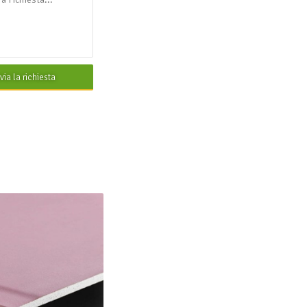
nvia la richiesta
1 BA15