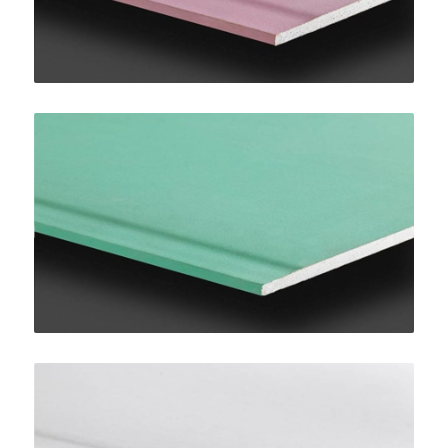
Pregydro H2 BA13
SINIAT
LaDura Plus BA13