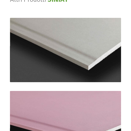
PregyPlac Plus BA13
SINIAT
PregyFlam A1 BA15
SINIAT