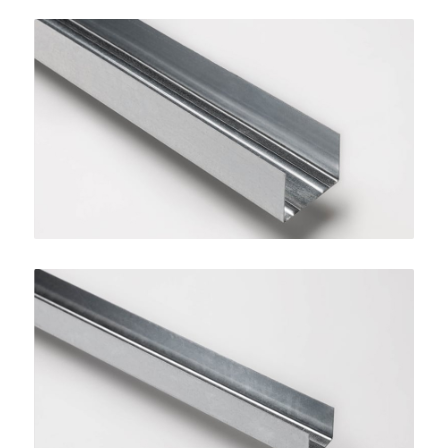
Guida STANDARD 50
SINIAT
Guida per Controsoffitti
SINIAT