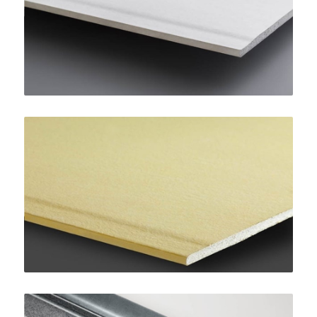
SINIAT
AquaBoard
SINIAT