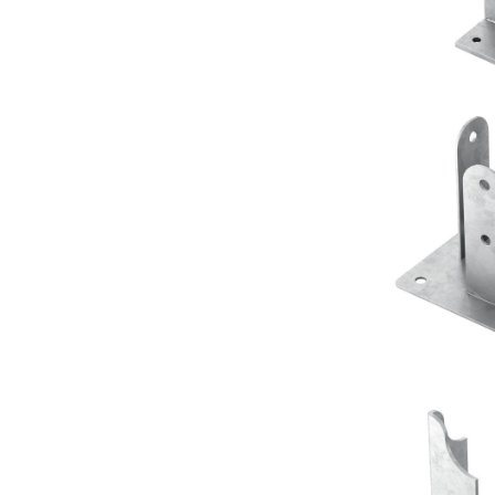
Portapi
R
Portapi