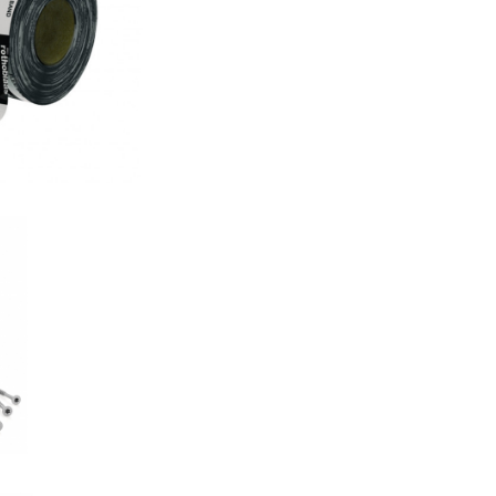
nd
AS
EVO
AS