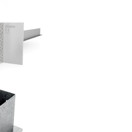
sa Alumidi
AS
 TYP F50
AS