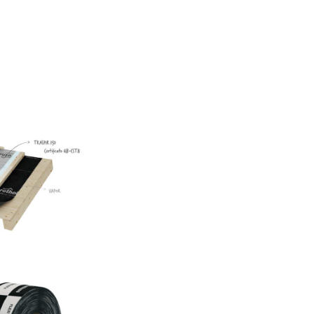
50
AS