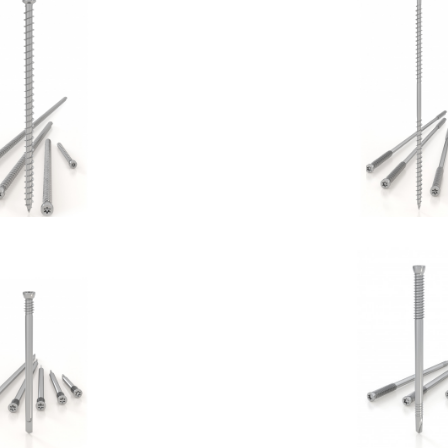
Vite VGZ
Vite DG
OTHOBLAAS
ROTHOBLA
inotto WS
Spinotto 
OTHOBLAAS
ROTHOBLA