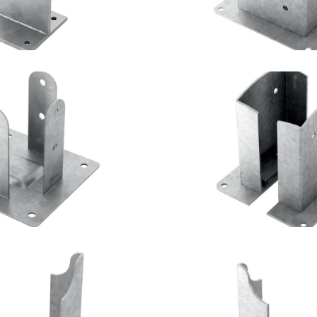
lastro TYP F51
Portapilastro 
OTHOBLAAS
ROTHOBLA
lastro TYP FD50
Portapilastro 