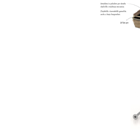
B
R
R