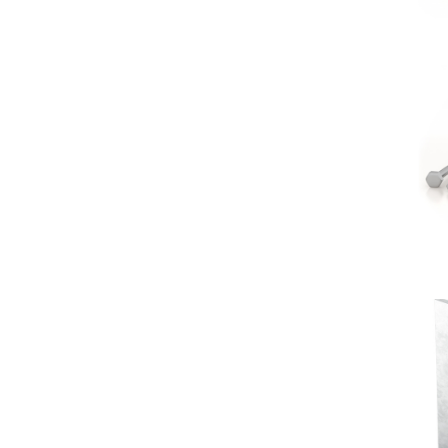
Vite per
R
Portapi
R