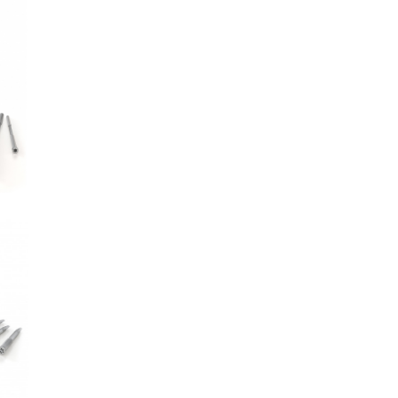
Z
AS
SBD
AS