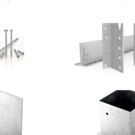
 cemento SKR:SKS
Staffa a scompar
OTHOBLAAS
ROTHOBLA
lastro TYP F70
Portapilastro
OTHOBLAAS
ROTHOBLA