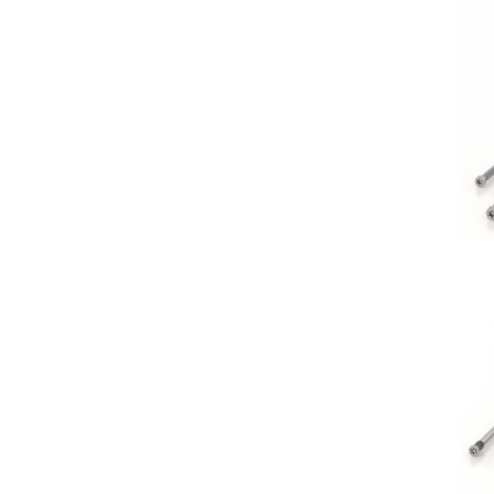
R
Sp
R