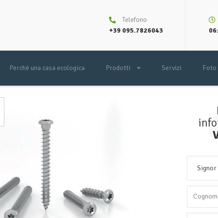
Telefono
+39 095.7826043
06:
Perchè una casa ecologica
Prodotti
Servizi
Foto
inf