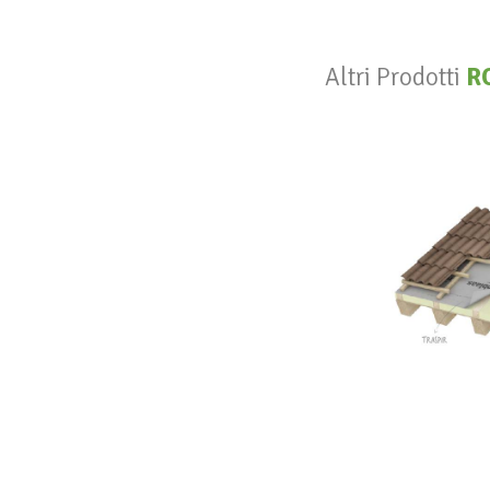
Altri Prodotti
R
V
R