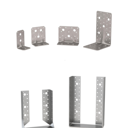
Angolari WVS9050 + WBR170
ROTHOBLAAS
Scarpe metalliche BSI
ROTHOBLAAS