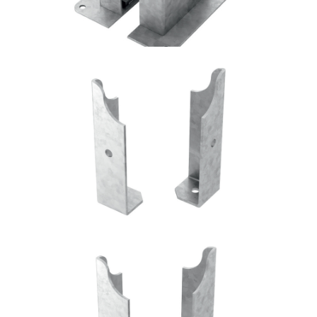
Portapilastro TYP FD50
ROTHOBLAAS
Portapilastro TYP FD60