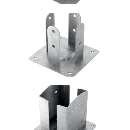
Portapilastro TYP F51
ROTHOBLAAS
Portapilastro TYP FD20
ROTHOBLAAS