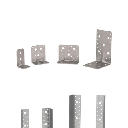
Angolari WVS9050 + WBR170
ROTHOBLAAS
Scarpe metalliche BSI
ROTHOBLAAS