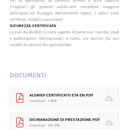
Per le applicazioni su cemento armato e altre superfici
irregolari gli spinotti autoforanti concedono maggiore
tolleranza nel fissaggio dell‘elemento ligneo. I valori sono
certificati, testati e consolidati
SICUREZZA CERTIFICATA
La staï¬€a AluMIDI è stata oggetto di numerose ricerche, studi
e pubblicazioni internazionali, a livello sia teorico (su vari
modelli di calcolo) che sperimentale
DOCUMENTI
ALUMIDI CERTIFICATO ETA EN.PDF
Download - 1.8MB
DICHIARAZIONE DI PRESTAZIONE.PDF
Download - 182.2KB