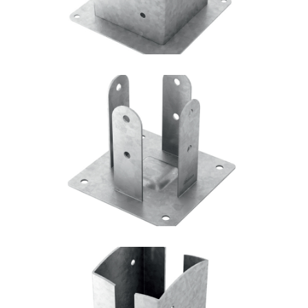
Portapilastro TYP F51
ROTHOBLAAS
Portapilastro TYP FD20