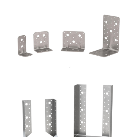
Angolari WVS9050 + WBR170
ROTHOBLAAS
Scarpe metalliche BSI
ROTHOBLAAS