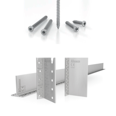
Vite LBS
ROTHOBLAAS
Staffa a scomparsa Alumidi
ROTHOBLAAS