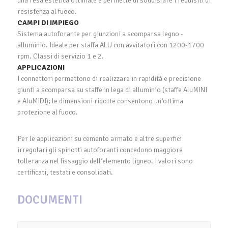
una resa estetica ottimale e permette di soddisfare i requisiti di
resistenza al fuoco.
CAMPI DI IMPIEGO
Sistema autoforante per giunzioni a scomparsa legno -
alluminio. Ideale per staffa ALU con avvitatori con 1200-1700
rpm. Classi di servizio 1 e 2.
APPLICAZIONI
I connettori permettono di realizzare in rapidità e precisione
giunti a scomparsa su staffe in lega di alluminio (staffe AluMINI
e AluMIDI); le dimensioni ridotte consentono un‘ottima
protezione al fuoco.
Per le applicazioni su cemento armato e altre superfici
irregolari gli spinotti autoforanti concedono maggiore
tolleranza nel fissaggio dell‘elemento ligneo. I valori sono
certificati, testati e consolidati.
DOCUMENTI