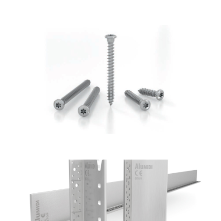
Vite LBS
ROTHOBLAAS
Staffa a scomparsa Alumidi
ROTHOBLAAS