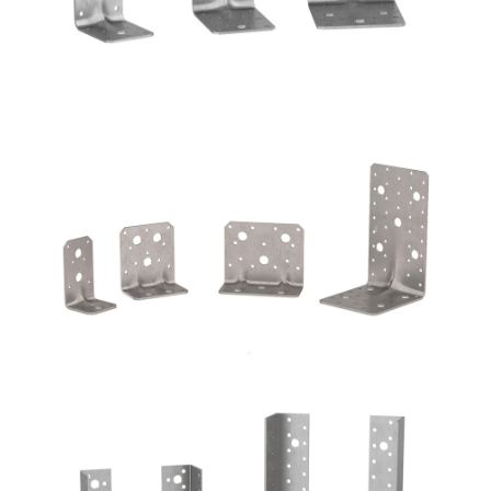
Angolari WVS9050 + WBR170
ROTHOBLAAS
Scarpe metalliche BSI