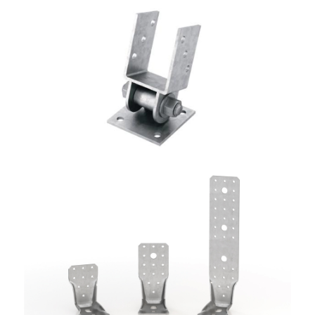
Portapilastro TYP S40
ROTHOBLAAS
Angolari WKR
ROTHOBLAAS