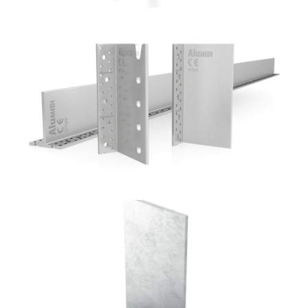
Staffa a scomparsa Alumidi
ROTHOBLAAS
Portapilastro TYP F70
ROTHOBLAAS