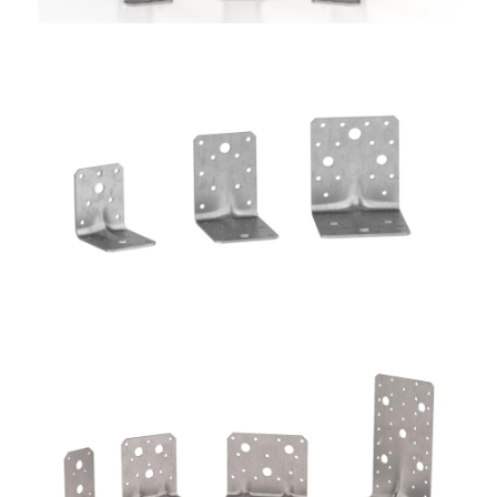
Angolari WBR
ROTHOBLAAS
Angolari WVS9050 + WBR170
ROTHOBLAAS