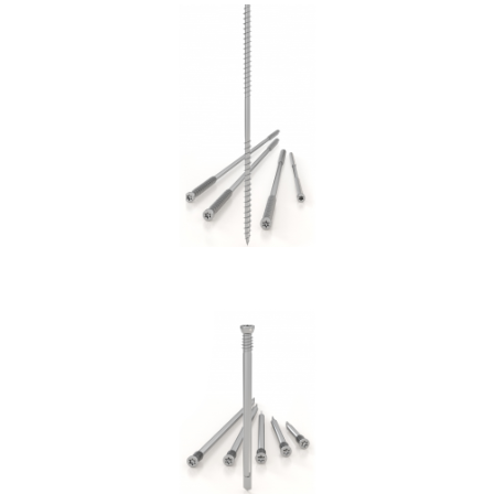
Vite DGZ
ROTHOBLAAS
Spinotto WS
ROTHOBLAAS