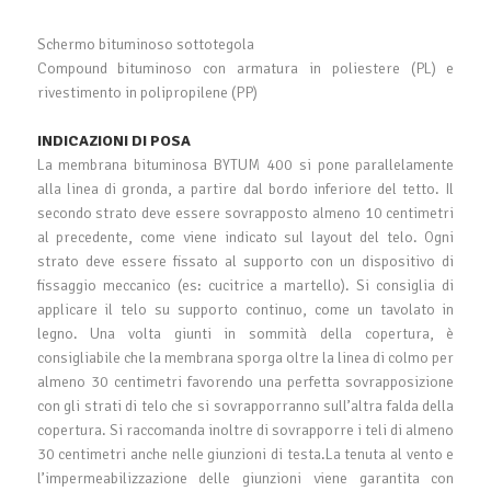
Schermo bituminoso sottotegola
Compound bituminoso con armatura in poliestere (PL) e
rivestimento in polipropilene (PP)
INDICAZIONI DI POSA
La membrana bituminosa BYTUM 400 si pone parallelamente
alla linea di gronda, a partire dal bordo inferiore del tetto. Il
secondo strato deve essere sovrapposto almeno 10 centimetri
al precedente, come viene indicato sul layout del telo. Ogni
strato deve essere fissato al supporto con un dispositivo di
fissaggio meccanico (es: cucitrice a martello). Si consiglia di
applicare il telo su supporto continuo, come un tavolato in
legno. Una volta giunti in sommità della copertura, è
consigliabile che la membrana sporga oltre la linea di colmo per
almeno 30 centimetri favorendo una perfetta sovrapposizione
con gli strati di telo che si sovrapporranno sull’altra falda della
copertura. Si raccomanda inoltre di sovrapporre i teli di almeno
30 centimetri anche nelle giunzioni di testa.La tenuta al vento e
l’impermeabilizzazione delle giunzioni viene garantita con