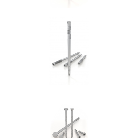
Spinotto SBD
ROTHOBLAAS
Vite per cemento SKR:SKS
ROTHOBLAAS