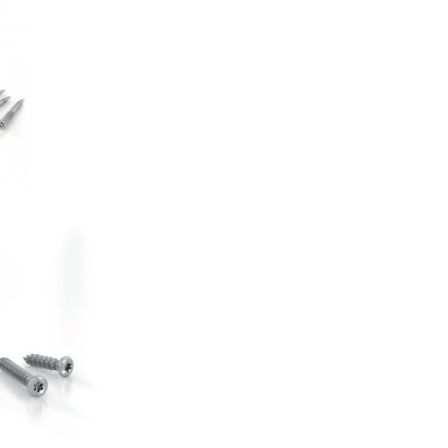
SBD
AS
S
AS