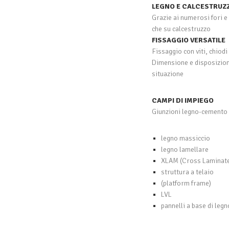
LEGNO E CALCESTRUZ
Grazie ai numerosi fori e 
che su calcestruzzo
FISSAGGIO VERSATILE
Fissaggio con viti, chiodi
Dimensione e disposizione
situazione
CAMPI DI IMPIEGO
Giunzioni legno-cemento 
legno massiccio
legno lamellare
XLAM (Cross Laminate
struttura a telaio
(platform frame)
LVL
pannelli a base di legn