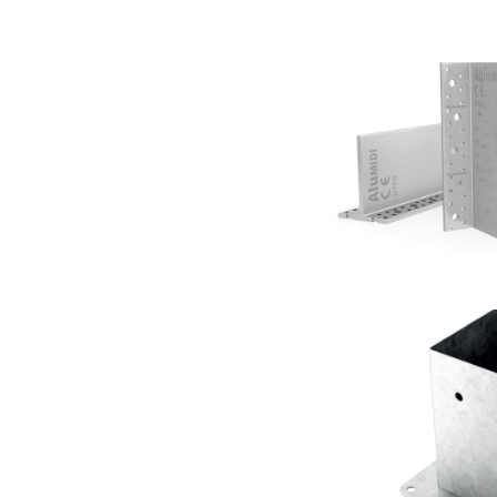
Staffa a 
R
Portapi
R