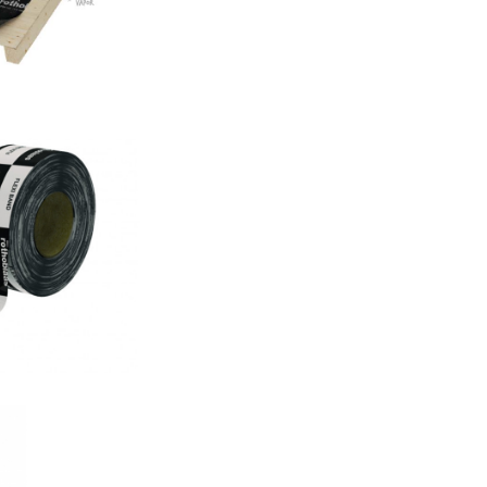
nd
AS