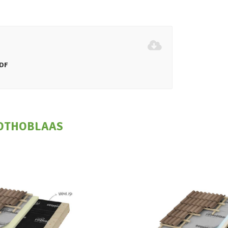
DF
OTHOBLAAS
apor 140
Traspir 1
OTHOBLAAS
ROTHOBLA