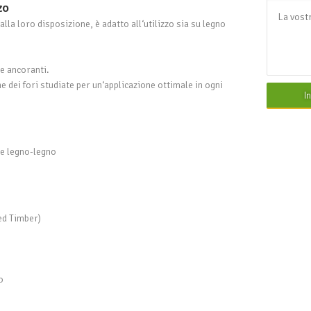
ZO
alla loro disposizione, è adatto all‘utilizzo sia su legno
 e ancoranti.
 dei fori studiate per un‘applicazione ottimale in ogni
I
e legno-legno
d Timber)
o