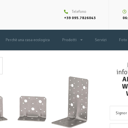
Telefono
+39 095.7826043
06:
Perchè una casa ecologica
Prodotti
Servizi
Foto
inf
A
W