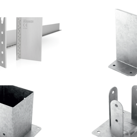
scomparsa Alumidi
Portapilastro
OTHOBLAAS
ROTHOBLA
lastro TYP F50
Portapilastro
OTHOBLAAS
ROTHOBLA