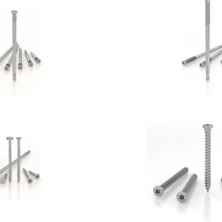
inotto WS
Spinotto 
OTHOBLAAS
ROTHOBLA
 cemento SKR:SKS
Vite LB
OTHOBLAAS
ROTHOBLA