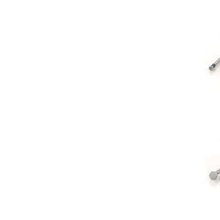
Sp
R
Vite per
R