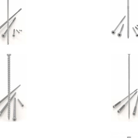
Vite HBS
Vite HBS+
OTHOBLAAS
ROTHOBLA
Vite VGZ
Vite DG
OTHOBLAAS
ROTHOBLA