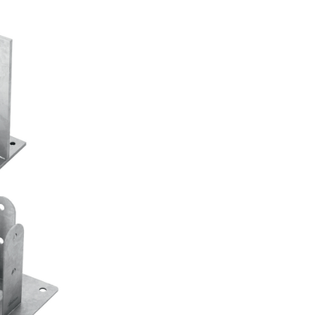
 TYP F70
AS
 TYP F51
AS