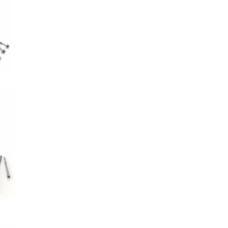
EVO
AS
Z
AS