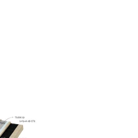
50
AS