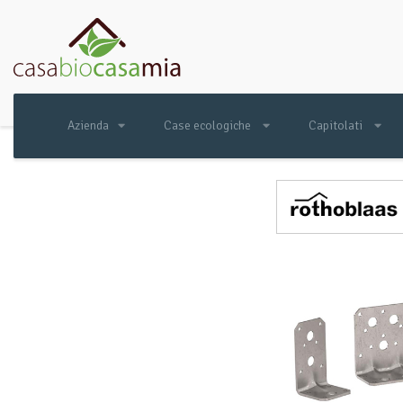
Azienda
Case ecologiche
Capitolati