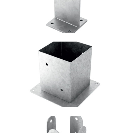
Portapilastro TYP F50
ROTHOBLAAS