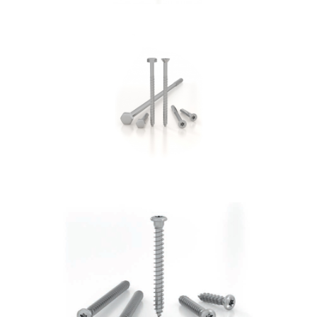
Vite per cemento SKR:SKS
ROTHOBLAAS
Vite LBS
ROTHOBLAAS