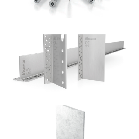
Staffa a scomparsa Alumidi
ROTHOBLAAS
Portapilastro TYP F70
ROTHOBLAAS