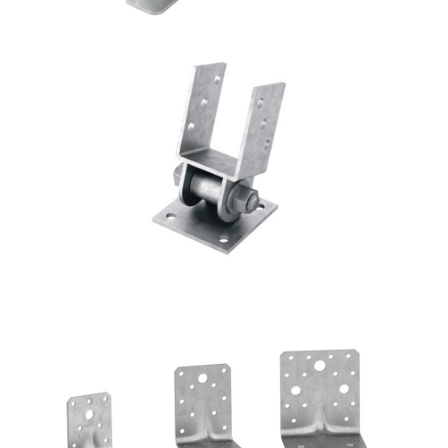
Portapilastro TYP S40
ROTHOBLAAS
Angolari WBR
ROTHOBLAAS