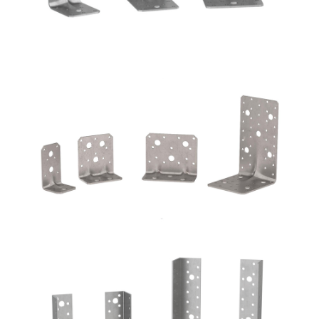
Angolari WVS9050 + WBR170
ROTHOBLAAS
Scarpe metalliche BSI