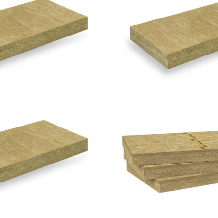
 compresso
220 compr
ROCKWOOL
ROCKWOO
tic 225 Plus
Frontrock 
ROCKWOOL
ROCKWOO