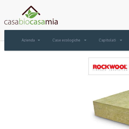
Azienda
Case ecologiche
Capitolati