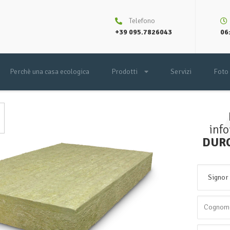
Telefono
+39 095.7826043
06:
Perchè una casa ecologica
Prodotti
Servizi
Foto
inf
DUR