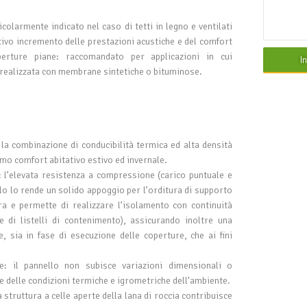
icolarmente indicato nel caso di tetti in legno e ventilati
tivo incremento delle prestazioni acustiche e del comfort
perture piane: raccomandato per applicazioni in cui
I
 realizzata con membrane sintetiche o bituminose.
 la combinazione di conducibilità termica ed alta densità
mo comfort abitativo estivo ed invernale.
 l’elevata resistenza a compressione (carico puntuale e
llo lo rende un solido appoggio per l’orditura di supporto
a e permette di realizzare l’isolamento con continuità
ne di listelli di contenimento), assicurando inoltre una
e, sia in fase di esecuzione delle coperture, che ai fini
le: il pannello non subisce variazioni dimensionali o
re delle condizioni termiche e igrometriche dell’ambiente.
 struttura a celle aperte della lana di roccia contribuisce