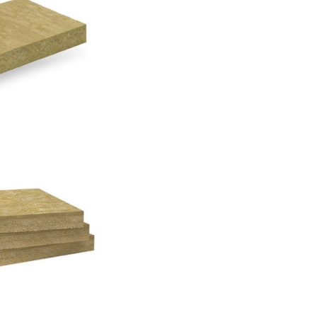
esso
L
Max E
L