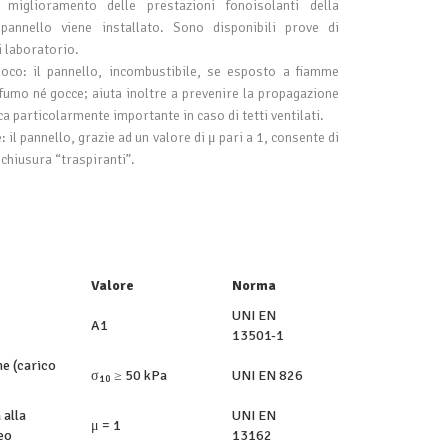
l miglioramento delle prestazioni fonoisolanti della
pannello viene installato. Sono disponibili prove di
i laboratorio.
co: il pannello, incombustibile, se esposto a fiamme
 fumo né gocce; aiuta inoltre a prevenire la propagazione
ca particolarmente importante in caso di tetti ventilati.
 il pannello, grazie ad un valore di μ pari a 1, consente di
 chiusura “traspiranti”.
Valore
Norma
UNI EN
A1
13501-1
e (carico
σ
≥ 50 kPa
UNI EN 826
10
 alla
UNI EN
μ = 1
eo
13162