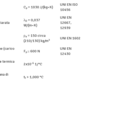
UNI EN ISO
C
= 1030 J/(kg•K)
p
10456
UNI EN
λ
= 0,037
D
hiarata
12667,
W/(m•K)
12939
ρ
= 150 circa
a
UNI EN 1602
3
(210/130) kg/m
e (carico
UNI EN
F
≥ 600 N
p
12430
ne termica
-6
2x10
1/°C
ana di
t
> 1,000 °C
t