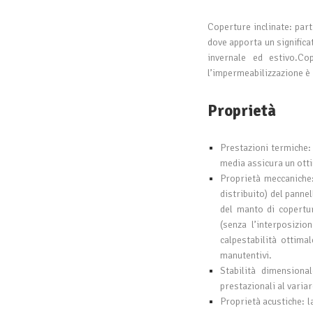
Coperture inclinate: part
dove apporta un significa
invernale ed estivo.Co
l’impermeabilizzazione è
Proprietà
Prestazioni termiche:
media assicura un otti
Proprietà meccaniche:
distribuito) del panne
del manto di copertur
(senza l’interposizio
calpestabilità ottimal
manutentivi.
Stabilità dimensiona
prestazionali al varia
Proprietà acustiche: la