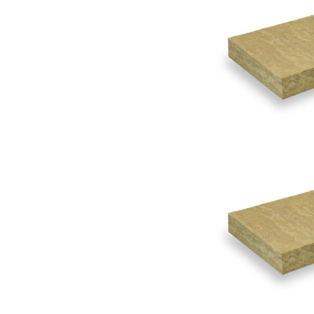
211
Acous