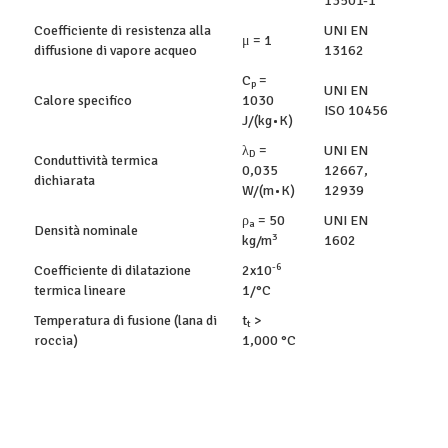
13501-1
Coefficiente di resistenza alla
UNI EN
μ = 1
diffusione di vapore acqueo
13162
C
=
p
UNI EN
Calore specifico
1030
ISO 10456
J/(kg•K)
λ
=
UNI EN
D
Conduttività termica
0,035
12667,
dichiarata
W/(m•K)
12939
ρ
= 50
UNI EN
a
Densità nominale
3
kg/m
1602
-6
Coefficiente di dilatazione
2x10
termica lineare
1/°C
Temperatura di fusione (lana di
t
>
t
roccia)
1,000 °C