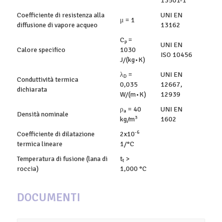
13501-1
Coefficiente di resistenza alla
UNI EN
μ = 1
diffusione di vapore acqueo
13162
C
=
p
UNI EN
Calore specifico
1030
ISO 10456
J/(kg•K)
λ
=
UNI EN
D
Conduttività termica
0,035
12667,
dichiarata
W/(m•K)
12939
ρ
= 40
UNI EN
a
Densità nominale
3
kg/m
1602
-6
Coefficiente di dilatazione
2x10
termica lineare
1/°C
Temperatura di fusione (lana di
t
>
t
roccia)
1,000 °C
DOCUMENTI