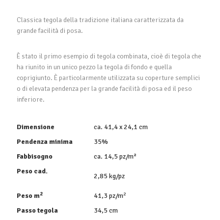
Classica tegola della tradizione italiana caratterizzata da
grande facilità di posa.
È stato il primo esempio di tegola combinata, cioè di tegola che
ha riunito in un unico pezzo la tegola di fondo e quella
coprigiunto. È particolarmente utilizzata su coperture semplici
o di elevata pendenza per la grande facilità di posa ed il peso
inferiore.
Dimensione
ca. 41,4 x 24,1 cm
Pendenza minima
35%
Fabbisogno
ca. 14,5 pz/m²
Peso cad.
2,85 kg/pz
2
2
Peso m
41,3 pz/m
Passo tegola
34,5 cm