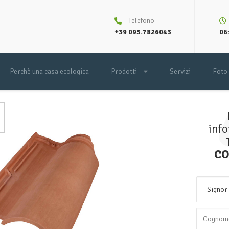
Telefono
+39 095.7826043
06:
Perchè una casa ecologica
Prodotti
Servizi
Foto
inf
CO