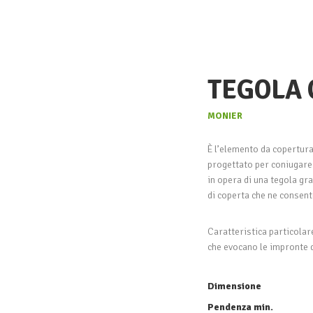
TEGOLA
MONIER
È l’elemento da copertura
progettato per coniugare a
in opera di una tegola gr
di coperta che ne consente
Caratteristica particolare
che evocano le impronte de
Dimensione
Pendenza min.