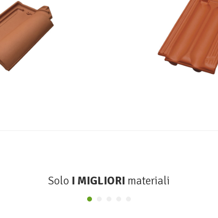
a Portoghese
Tegola Marsi
MONIER
MONIER
Solo
I MIGLIORI
materiali