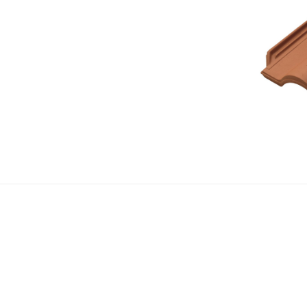
Tegol