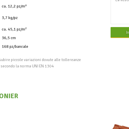
ca. 12,2 pz/m²
3,7 kg/pz
2
ca. 45,1 pz/m
I
36,5 cm
168 pz/bancale
subire piccole variazioni dovute alle tollereanze
e secondo la norma UNI EN 1304
ONIER