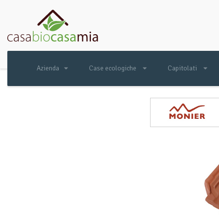
Azienda
Case ecologiche
Capitolati