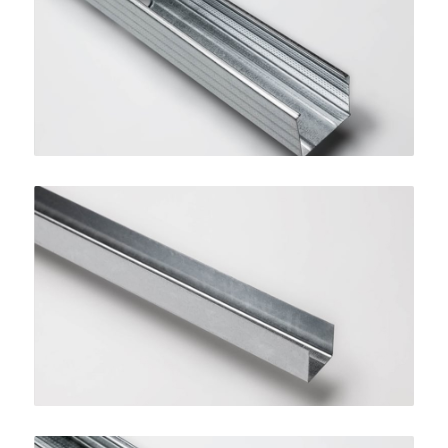
Montante STANDARD 50
SINIAT
Guida per Controsoffitti
SINIAT