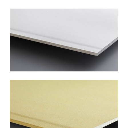
LaDura Plus BA13
SINIAT
AquaBoard
SINIAT