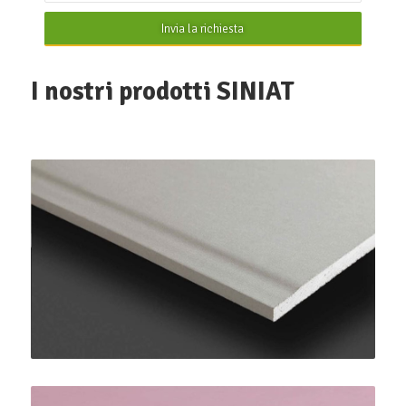
Invia la richiesta
I nostri prodotti SINIAT
PregyPlac Plus BA13
SINIAT