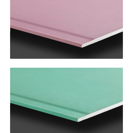
PregyFlam A1 BA15
SINIAT
Pregydro H2 BA13
SINIAT