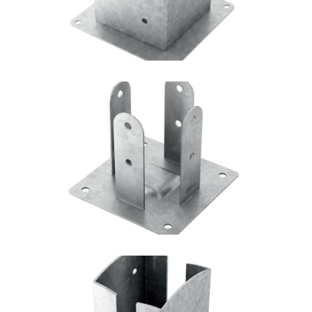
Portapilastro TYP F51
ROTHOBLAAS
Portapilastro TYP FD20