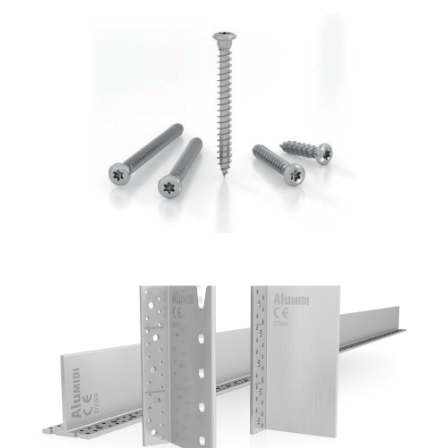
Vite LBS
ROTHOBLAAS
Staffa a scomparsa Alumidi
ROTHOBLAAS