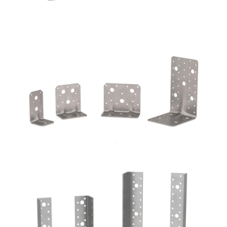
Angolari WVS9050 + WBR170
ROTHOBLAAS
Scarpe metalliche BSI
ROTHOBLAAS