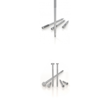
Spinotto SBD
ROTHOBLAAS
Vite per cemento SKR:SKS
ROTHOBLAAS