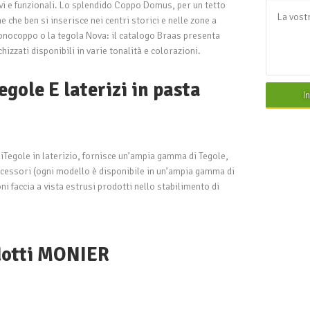
ivi e funzionali. Lo splendido Coppo Domus, per un tetto
e che ben si inserisce nei centri storici e nelle zone a
onocoppo o la tegola Nova: il catalogo Braas presenta
chizzati disponibili in varie tonalità e colorazioni.
egole E laterizi in pasta
I
i
Tegole
in laterizio, fornisce un’ampia gamma di Tegole,
accessori (ogni modello è disponibile in un’ampia gamma di
oni faccia a vista estrusi prodotti nello stabilimento di
odotti MONIER