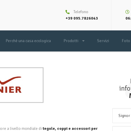
Telefono
+39 095.7826043
06:
Perchè una casa ecologica
Prodotti
Servizi
Foto
inf
ore a livello mondiale di
tegole, coppi e accessori per