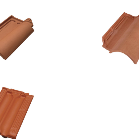
a Portoghese
Tegola Copp
MONIER
MONIER
a Marsigliese
MONIER