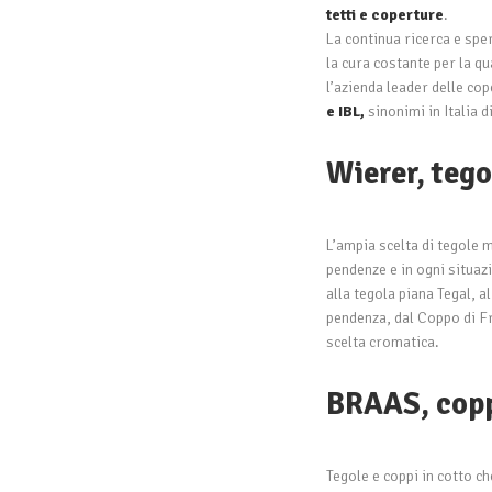
tetti e coperture
.
La continua ricerca e spe
la cura costante per la q
l’azienda leader delle cop
e IBL
,
sinonimi in Italia di
Wierer, tego
L’ampia scelta di tegole m
pendenze e in ogni situaz
alla tegola piana Tegal, a
pendenza, dal Coppo di Fr
scelta cromatica.
BRAAS, coppi
Tegole e coppi in cotto
che