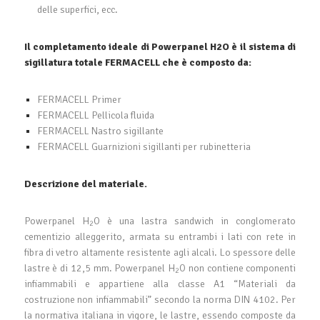
delle superfici, ecc.
Il completamento ideale di Powerpanel H2O è il sistema di
sigillatura totale FERMACELL che è composto da:
FERMACELL Primer
FERMACELL Pellicola fluida
FERMACELL Nastro sigillante
FERMACELL Guarnizioni sigillanti per rubinetteria
Descrizione del materiale.
Powerpanel H
O è una lastra sandwich in conglomerato
2
cementizio alleggerito, armata su entrambi i lati con rete in
fibra di vetro altamente resistente agli alcali. Lo spessore delle
lastre è di 12,5 mm. Powerpanel H
O non contiene componenti
2
infiammabili e appartiene alla classe A1 “Materiali da
costruzione non infiammabili” secondo la norma DIN 4102. Per
la normativa italiana in vigore, le lastre, essendo composte da