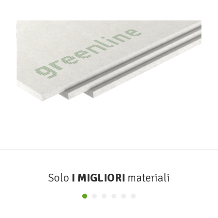
Lastre Gessofibra Greenline
FERMACELL
Solo
I MIGLIORI
materiali