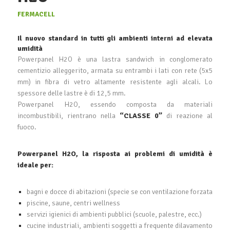
FERMACELL
Il nuovo standard in tutti gli ambienti interni ad elevata
umidità
Powerpanel H2O è una lastra sandwich in conglomerato
cementizio alleggerito, armata su entrambi i lati con rete (5x5
mm) in fibra di vetro altamente resistente agli alcali. Lo
spessore delle lastre è di 12,5 mm.
Powerpanel H2O, essendo composta da materiali
incombustibili, rientrano nella
“CLASSE 0”
di reazione al
fuoco.
Powerpanel H2O, la risposta ai problemi di umidità è
ideale per:
bagni e docce di abitazioni (specie se con ventilazione forzata
piscine, saune, centri wellness
servizi igienici di ambienti pubblici (scuole, palestre, ecc.)
cucine industriali, ambienti soggetti a frequente dilavamento