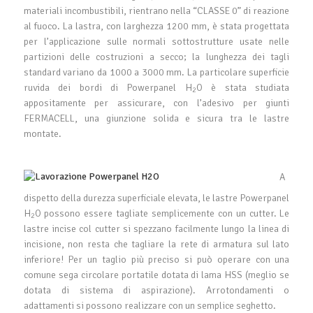
materiali incombustibili, rientrano nella “CLASSE 0” di reazione
al fuoco. La lastra, con larghezza 1200 mm, è stata progettata
per l’applicazione sulle normali sottostrutture usate nelle
partizioni delle costruzioni a secco; la lunghezza dei tagli
standard variano da 1000 a 3000 mm. La particolare superficie
ruvida dei bordi di Powerpanel H
O è stata studiata
2
appositamente per assicurare, con l’adesivo per giunti
FERMACELL, una giunzione solida e sicura tra le lastre
montate.
A
dispetto della durezza superficiale elevata, le lastre Powerpanel
H
O possono essere tagliate semplicemente con un cutter. Le
2
lastre incise col cutter si spezzano facilmente lungo la linea di
incisione, non resta che tagliare la rete di armatura sul lato
inferiore! Per un taglio più preciso si può operare con una
comune sega circolare portatile dotata di lama HSS (meglio se
dotata di sistema di aspirazione). Arrotondamenti o
adattamenti si possono realizzare con un semplice seghetto.