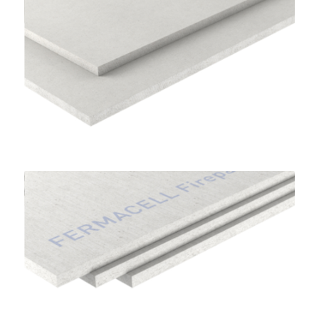
Lastre per Sottofondi a Secco
FERMACELL
Lastre Gessofibra Firepanel A1
FERMACELL