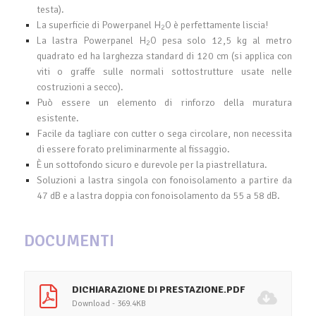
testa).
La superficie di Powerpanel H
O è perfettamente liscia!
2
La lastra Powerpanel H
O pesa solo 12,5 kg al metro
2
quadrato ed ha larghezza standard di 120 cm (si applica con
viti o graffe sulle normali sottostrutture usate nelle
costruzioni a secco).
Può essere un elemento di rinforzo della muratura
esistente.
Facile da tagliare con cutter o sega circolare, non necessita
di essere forato preliminarmente al fissaggio.
È un sottofondo sicuro e durevole per la piastrellatura.
Soluzioni a lastra singola con fonoisolamento a partire da
47 dB e a lastra doppia con fonoisolamento da 55 a 58 dB.
DOCUMENTI
DICHIARAZIONE DI PRESTAZIONE.PDF
Download - 369.4KB