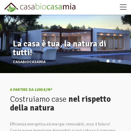
La casa è tua, la natura di
tutti!
CASABIOCASAMIA
A PARTIRE DA 1200 €/M²
Costruiamo case
nel rispetto
della natura
Efficienza energetica ed energie rinnovabili, ecco il futuro!
Con le nuove tecnologie disponibili si puó ridurre il consumo