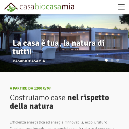
La casa è tua, la natura di
tutti!
CASABIOCASAMIA
A PARTIRE DA 1200 €/M²
Costruiamo case
nel rispetto
della natura
Efficienza energetica ed energie rinnovabili, ecco il futuro!
Con le nuove tecnologie disponibili si puó ridurre il consumo